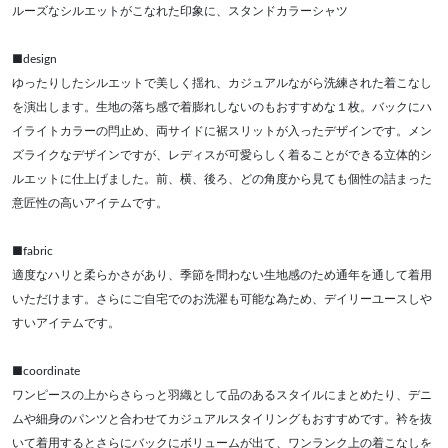
ルーズなシルエットがこなれた印象に、スタンドカラーシャツ
■design
ゆったりしたシルエットで美しく揺れ、カジュアルながら洗練された着こなし
を演出します。生地の落ち感で着膨れしないのもおすすめな１枚。バックにハ
イライトカラーの閂止め、両サイドに裾スリットが入ったデザインです。メン
ズライクなデザインですが、レディスが可愛らしく着ることができる立体的シ
ルエットに仕上げました。前、横、後ろ、どの角度から見ても個性の詰まった
意匠性の高いアイテムです。
■fabric
適度なハリと柔らかさがあり、季節を問わない生地感のため通年を通して着用
いただけます。さらにご自宅でのお洗濯も可能な為ため、デイリーユースしや
すいアイテムです。
■coordinate
ワンピースの上からさらっと羽織として品のあるスタイルにまとめたり、デニ
ムや細身のパンツと合わせてカジュアルスタイリングもおすすめです。衿を抜
いて着用するとさらにバックにボリュームが出て、ワンランク上の着こなしを