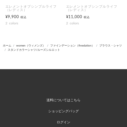
エレメントオブシンプルライフ
エレメントオブシンプルライフ
（レディス）
（レディス）
¥9,900
¥11,000
税込
税込
2
colors
2
colors
ホーム
women（ウィメンズ）
ファインデーション（finedation）
ブラウス・シャツ
スタンドカラーシャツ/ルーズシルエット
送料についてはこちら
ショッピングバッグ
ログイン