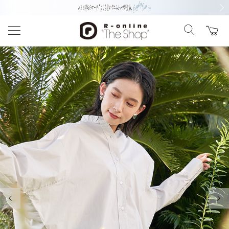
前の画像
次の
前の画像
次