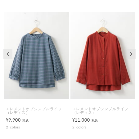
前の画像
次の
エレメントオブシンプルライフ
エレメントオブシンプルライフ
（レディス）
（レディス）
¥9,900
¥11,000
税込
税込
2
colors
2
colors