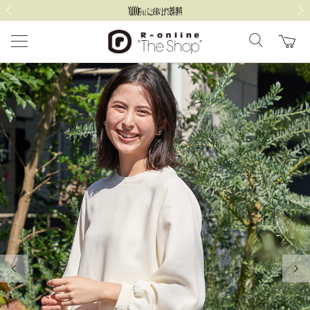
前の画像
次の
前の画像
次