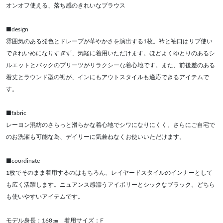
オンオフ使える、落ち感のきれいなブラウス
■design
雰囲気のある発色とドレープが華やかさを演出する1枚。衿と袖口はリブ使い
できれいめになりすぎず、気軽に着用いただけます。ほどよくゆとりのあるシ
ルエットとバックのプリーツがリラクシーな着心地です。また、前後差のある
着丈とラウンド型の裾が、インにもアウトスタイルも適応できるアイテムで
す。
■fabric
レーヨン混紡のさらっと滑らかな着心地でシワになりにくく、さらにご自宅で
のお洗濯も可能な為、デイリーに気兼ねなくお使いいただけます。
■coordinate
1枚でそのまま着用するのはもちろん、レイヤードスタイルのインナーとして
も広く活躍します。ニュアンス感漂うアイボリーとシックなブラック。どちら
も使いやすいアイテムです。
モデル身長：168㎝ 着用サイズ：F