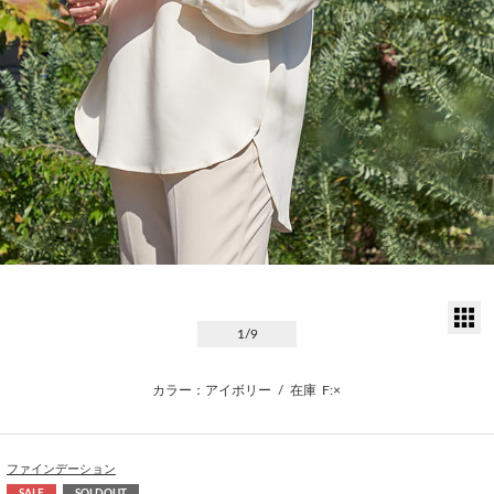
サ
1
/9
カラー：アイボリー
/
在庫
F:×
ファインデーション