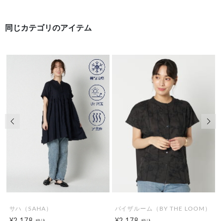
同じカテゴリのアイテム
前の画像
次の
サハ（SAHA）
バイザルーム（BY THE LOOM）