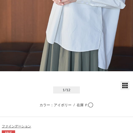
サ
1
/12
カラー：アイボリー
/
在庫
F:◯
ファインデーション