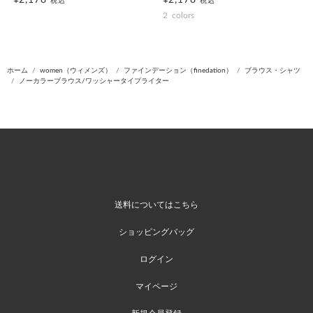
¥2,178
¥2,178
税込
税込
2
colors
ホーム
women（ウィメンズ）
ファインデーション（finedation）
ブラウス・シャツ
ノーカラーブラウス/ワッシャータイプライター
送料についてはこちら
ショッピングバッグ
ログイン
マイページ