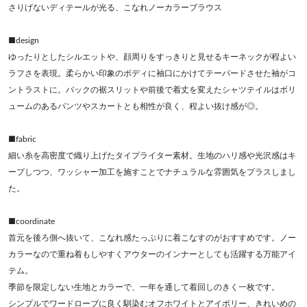
さりげないディテールが光る、こなれノーカラーブラウス
■design
ゆったりとしたシルエットや、顔周りをすっきりと見せるキーネックが程よい
ラフさを表現。柔らかい印象のボディに袖口にかけてテーパードさせた袖がコ
ントラストに。バックの裾スリットや前後で着丈を変えたシャツテイルはボリ
ュームのあるパンツやスカートとも相性が良く、程よい抜け感が◎。
■fabric
細い糸を高密度で織り上げたタイプライター素材。生地のハリ感や光沢感はキ
ープしつつ、ワッシャー加工を施すことでナチュラルな雰囲気をプラスしまし
た。
■coordinate
首元を後ろ側へ抜いて、こなれ感たっぷりに着こなすのがおすすめです。ノー
カラーなので重ね着もしやすくアウターのインナーとしても活躍する万能アイ
テム。
季節を限定しない生地とカラーで、一年を通して着回しのきく一枚です。
シンプルでワードローブに良く馴染むオフホワイトとアイボリー、きれいめの