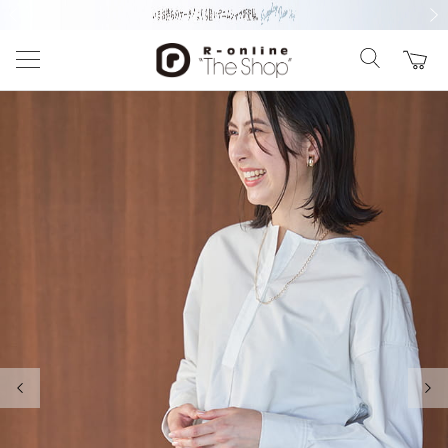
前の画像
次の
前の画像
次