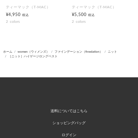
ティーマック（T-MAC）
ティーマック（T-MAC）
¥4,950
¥5,500
税込
税込
2
colors
2
colors
ホーム
women（ウィメンズ）
ファインデーション（finedation）
ニット
［ニット］ハイゲージロングベスト
送料についてはこちら
ショッピングバッグ
ログイン