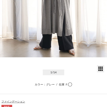
サ
1
/14
カラー：グレー
/
在庫
F:◯
ファインデーション