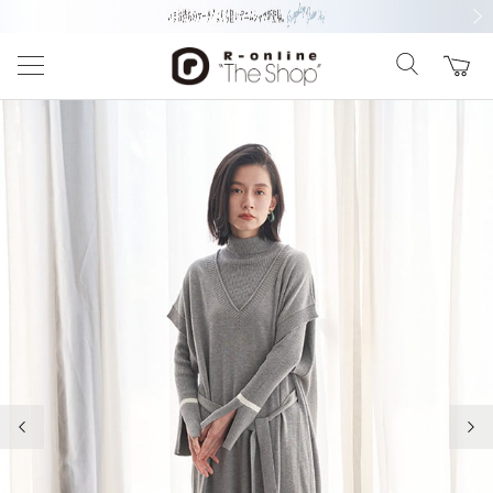
前の画像
次の
前の画像
次