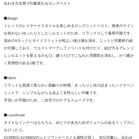
合わせ方次第で印象変わるロングベスト
■design
トレンドのレイヤードスタイルを楽しめるロングニットベスト。身体のライン
を拾わないゆったりとしたシルエットのため、リラックスして着用可能です。
深めのVネックとサイドスリットが程よい抜け感を演出。ニットと同素材の紐
が付属しており、ウエストマークしてメリハリを付けたり、結び方をアレンジ
しシルエットを変えるのも◎。纏うだけでこなれた雰囲気を演出し、かつ暖か
く実用性のある1枚です。
■fabric
フラットな質感で柔らかい肌触りが特徴。きっちりと目の詰まったハイゲージ
ニットで、シンプルながらも品よく女性らしい印象です。
手洗いが可能のため、ご自宅でのケアもスムーズです。
■coordinate
タイトなインナーはもちろん、ゆとりがあるためボリュームのあるトップスに
もぴったり。
6238801/6238802のシャツワンピースとも相性が良く、旬な印象に。合わせ