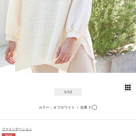
サ
1
/13
カラー：オフホワイト
/
在庫
F:◯
ファインデーション