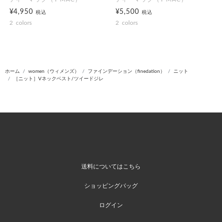
¥4,950
¥5,500
税込
税込
2
colors
2
colors
ホーム
women（ウィメンズ）
ファインデーション（finedation）
ニット
［ニット］Vネックベスト/ツイードジレ
送料についてはこちら
ショッピングバッグ
ログイン