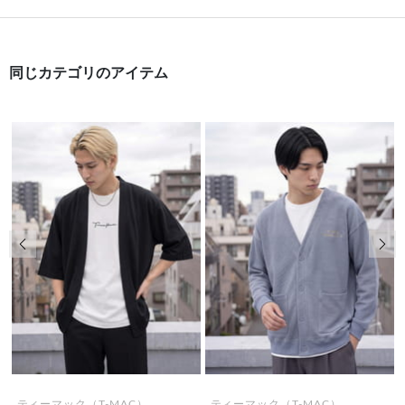
同じカテゴリのアイテム
前の画像
次の
ティーマック（T-MAC）
ティーマック（T-MAC）