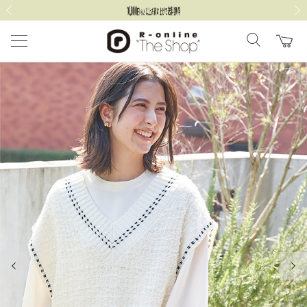
前の画像
次の
前の画像
次