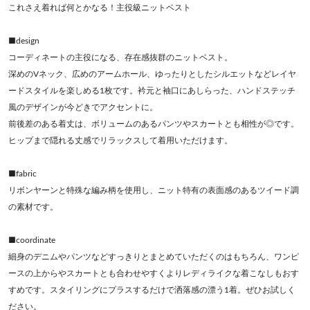
これさえ着れば何とかなる！主役級ニットベスト
■design
コーディネートの主役になる、存在感抜群のニットベスト。
深めのVネック、広めのアームホール、ゆったりとしたシルエットなどレイヤ
ードスタイルを楽しめる1枚です。衿元と袖口にあしらった、ハンドステッチ
風のデザインが今どきでアクセントに。
前後差のある着丈は、ボリュームのあるパンツやスカートとも相性が◎です。
ヒップまで隠れる丈感でリラックスして着用いただけます。
■fabric
リボンヤーンと特殊な編み柄を使用し、ニット特有の表面感のあるツイード調
の素材です。
■coordinate
細身のデニムやパンツなどすっきりとまとめていただくのはもちろん、ワンピ
ースの上からやスカートとも合わせやすくよりレディライクな着こなしもおす
すめです。スタイリングにプラスするだけで洒落感の漂う1着。ぜひお試しく
ださい。