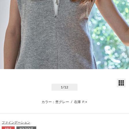
サ
1
/12
カラー：杢グレー
/
在庫
F:×
ファインデーション