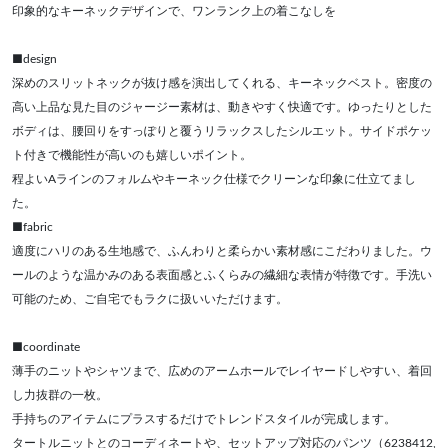
印象的なキーネックデザインで、ワンランク上の着こなしを
■design
深めのスリットネックが抜け感を演出してくれる、キーネックベスト。密度の
高い上品な見た目のジャージー素材は、動きやすく快適です。ゆったりとした
ボディは、腰回りをすっぽりと覆うリラックスしたシルエット。サイドポケッ
ト付きで機能性が高いのも嬉しいポイント。
程よいAラインのフォルムやキーネック仕様でクリーンな印象に仕立てまし
た。
■fabric
適度にハリのある生地感で、ふんわりと柔らかい素材感にこだわりました。ウ
ールのような温かみのある表面感とふくらみの繊細な表情が特徴です。手洗い
可能のため、ご自宅でもラクに扱いいただけます。
■coordinate
薄手のニットやシャツまで、広めのアームホールでレイヤードしやすい、着回
し力抜群の一枚。
手持ちのアイテムにプラスするだけでトレンドスタイルが完成します。
タートルニットとのコーディネートや、セットアップ対応のパンツ（6238412,