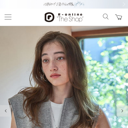
前の画像
次の
前の画像
次