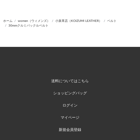
ホーム
women（ウィメンズ）
小泉革店（KOIZUMI LEATHER）
ベルト
30mmクルミバックルベルト
送料についてはこちら
ショッピングバッグ
ログイン
マイページ
新規会員登録