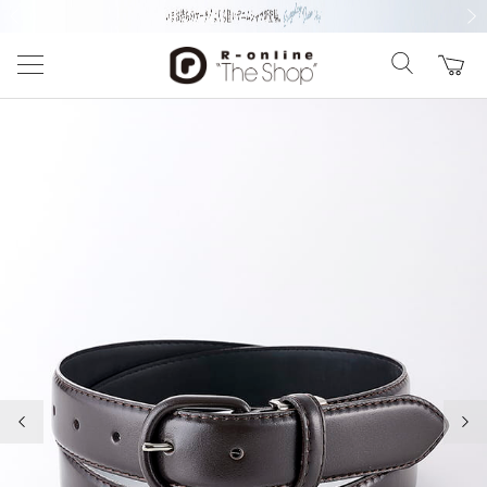
前の画像
次の
前の画像
次