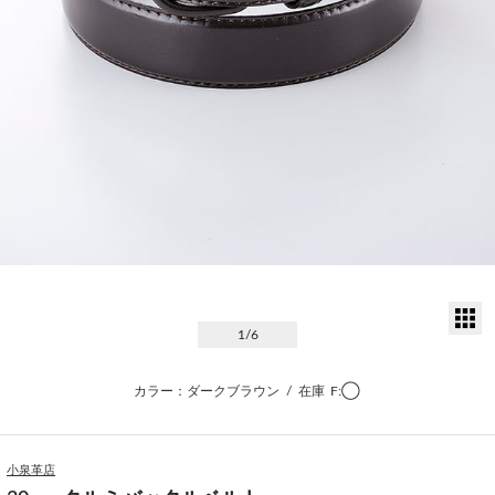
サ
1
/6
カラー：ダークブラウン
/
在庫
F:◯
小泉革店