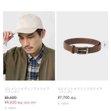
前の画像
次の
エレメントオブシンプルライフ
エレメントオブシンプルライフ
（メンズ）
（メンズ）
¥6,600
¥7,700
税込
¥4,620
税込
30% OFF
2
colors
3
colors