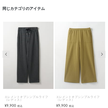
同じカテゴリのアイテム
前の画像
次の
エレメントオブシンプルライフ
エレメントオブシンプルライフ
（レディス）
（レディス）
¥9,900
¥9,900
税込
税込