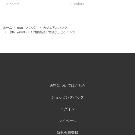
2
colors
2
colors
ホーム
men（メンズ）
カジュアルパンツ
【3buy40%OFF！対象商品】甘やかしピケパンツ
送料についてはこちら
ショッピングバッグ
ログイン
マイページ
新規会員登録