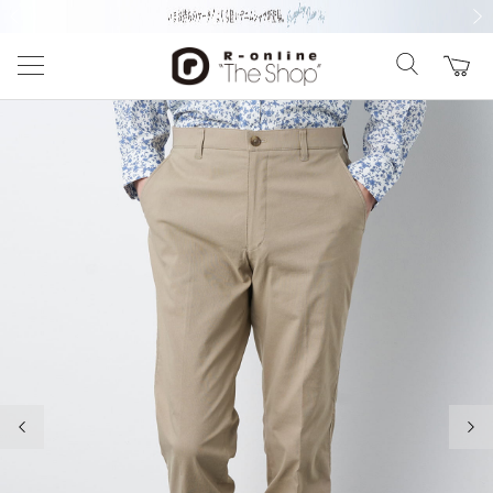
前の画像
次の
前の画像
次