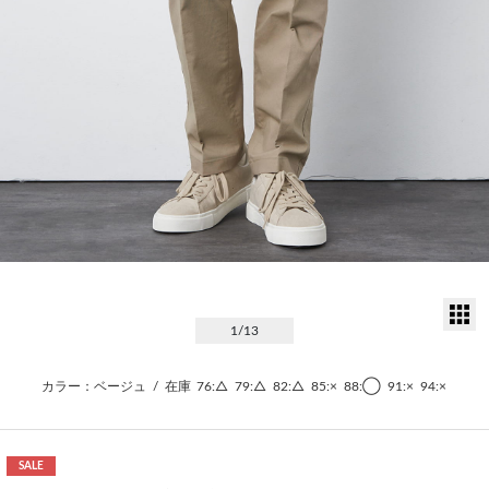
サ
1
/13
カラー：ベージュ
/
在庫
76:△
79:△
82:△
85:×
88:◯
91:×
94:×
SALE