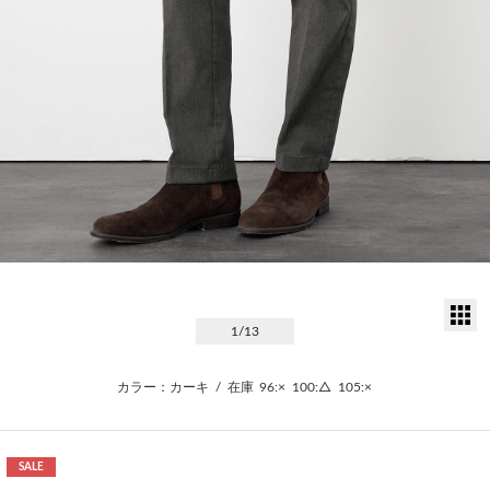
サ
1
/13
カラー：カーキ
/
在庫
96:×
100:△
105:×
SALE