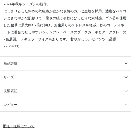
2024年秋冬シーズンの新作。
はっきりとした斜めの畝組織が豊かな表情のカルゼ生地を採用。適度なハリコ
シとさわやかな肌触りで、暑さの続く初秋にぴったりな素材感。ゴム芯を使用
した腰帯は最大約1.2倍に伸び、お腹周りのストレスを軽減。秋のコーディネ
ートに着合わせしやすいシャンブレーベースのダークカーキとダークグレーの
2色展開。 レギュラーサイズもあります。
甘やかしカルゼパンツ（品番：
7205433）
商品詳細
サイズ
洗濯表記
レビュー
配送・送料について