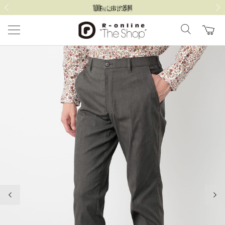
前の画像
次の
前の画像
次