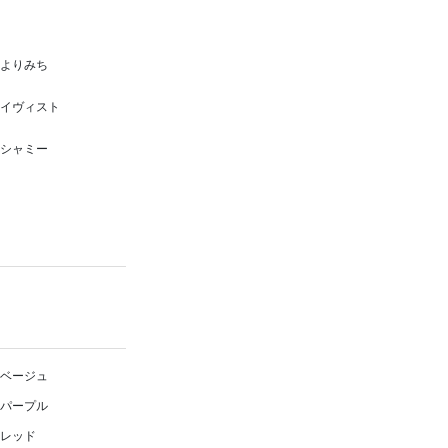
よりみち
イヴィスト
シャミー
ベージュ
パープル
レッド