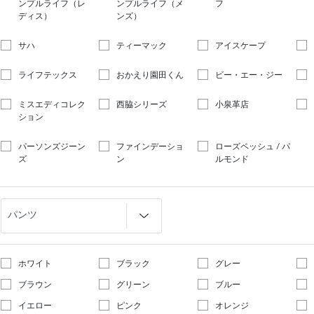
ンプルライフ（レ
ンプルライフ（メ
フ
ディス）
ンズ）
サハ
ティーマック
アイスケープ
ライフテックス
おかえり園田くん
ビー・エー・ジー
ミスエディコレク
西脇シリーズ
小泉革店
ション
パーソンズジーン
ファインデーショ
ローズペッシュ / パ
ズ
ン
ルモンド
ホワイト
ブラック
グレー
ブラウン
グリーン
ブルー
イエロー
ピンク
オレンジ