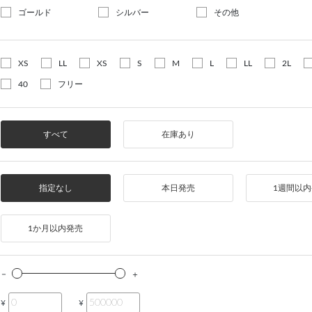
ゴールド
シルバー
その他
XS
LL
XS
S
M
L
LL
2L
40
フリー
すべて
在庫あり
指定なし
本日発売
1週間以
1か月以内発売
¥
¥