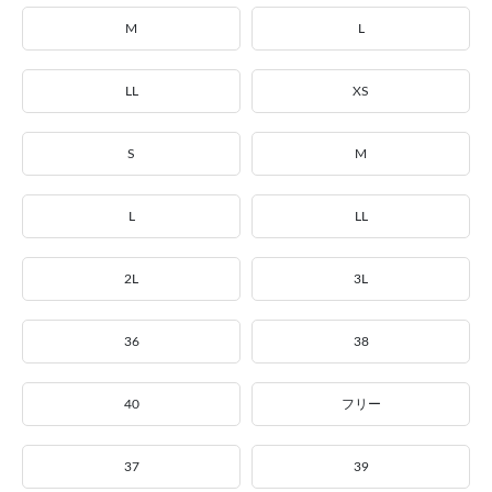
M
L
LL
XS
S
M
L
LL
2L
3L
36
38
40
フリー
37
39