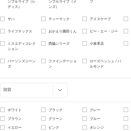
ンプルライフ（レ
ンプルライフ（メ
フ
ディス）
ンズ）
サハ
ティーマック
アイスケープ
ライフテックス
おかえり園田くん
ビー・エー・ジー
ミスエディコレク
西脇シリーズ
小泉革店
ション
パーソンズジーン
ファインデーショ
ローズペッシュ / パ
ズ
ン
ルモンド
ホワイト
ブラック
グレー
ブラウン
グリーン
ブルー
イエロー
ピンク
オレンジ