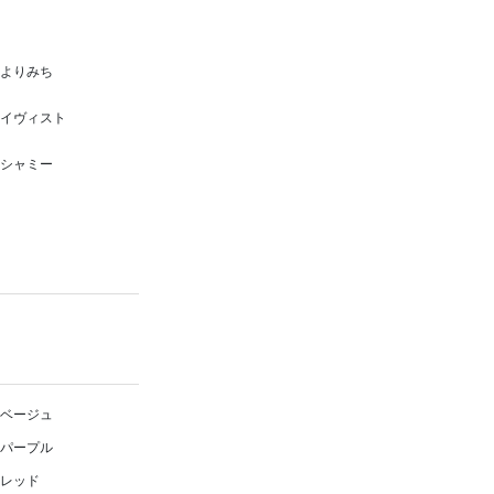
よりみち
イヴィスト
シャミー
ベージュ
パープル
レッド