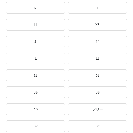
M
L
LL
XS
S
M
L
LL
2L
3L
36
38
40
フリー
37
39