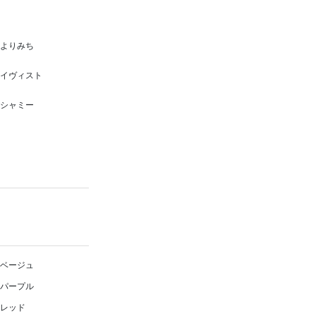
よりみち
イヴィスト
シャミー
ベージュ
パープル
レッド