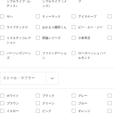
ンプルライフ（レ
ンプルライフ（メ
フ
ディス）
ンズ）
サハ
ティーマック
アイスケープ
ライフテックス
おかえり園田くん
ビー・エー・ジー
ミスエディコレク
西脇シリーズ
小泉革店
ション
パーソンズジーン
ファインデーショ
ローズペッシュ / パ
ズ
ン
ルモンド
ホワイト
ブラック
グレー
ブラウン
グリーン
ブルー
イエロー
ピンク
オレンジ