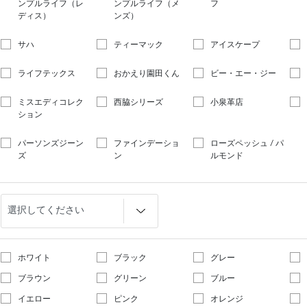
ンプルライフ（レ
ンプルライフ（メ
フ
ディス）
ンズ）
サハ
ティーマック
アイスケープ
ライフテックス
おかえり園田くん
ビー・エー・ジー
ミスエディコレク
西脇シリーズ
小泉革店
ション
パーソンズジーン
ファインデーショ
ローズペッシュ / パ
ズ
ン
ルモンド
ホワイト
ブラック
グレー
ブラウン
グリーン
ブルー
イエロー
ピンク
オレンジ