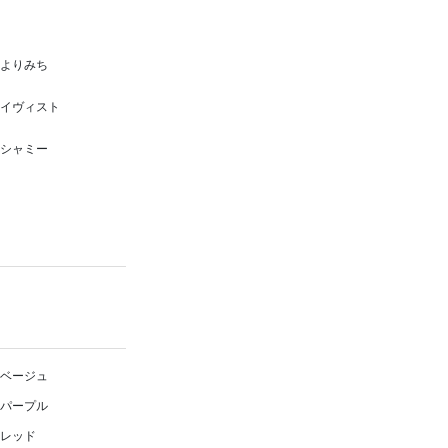
よりみち
イヴィスト
シャミー
ベージュ
パープル
レッド