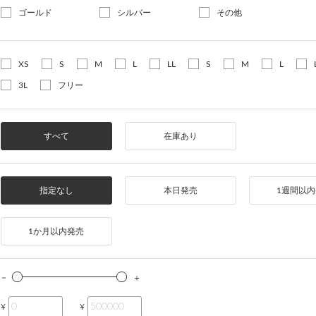
ゴールド
シルバー
その他
XS
S
M
L
LL
S
M
L
3L
フリー
すべて
在庫あり
指定なし
本日発売
1週間以
1か月以内発売
¥
¥