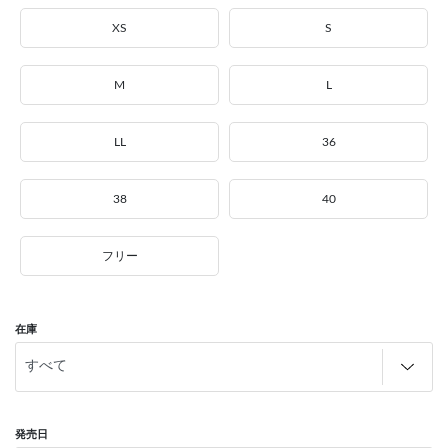
XS
S
M
L
LL
36
38
40
フリー
在庫
発売日