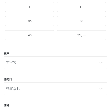
L
LL
36
38
40
フリー
在庫
発売日
価格