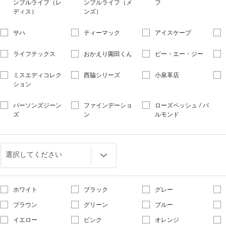
ンプルライフ（レ
ンプルライフ（メ
フ
ディス）
ンズ）
サハ
ティーマック
アイスケープ
ライフテックス
おかえり園田くん
ビー・エー・ジー
ミスエディコレク
西脇シリーズ
小泉革店
ション
パーソンズジーン
ファインデーショ
ローズペッシュ / パ
ズ
ン
ルモンド
ホワイト
ブラック
グレー
ブラウン
グリーン
ブルー
イエロー
ピンク
オレンジ