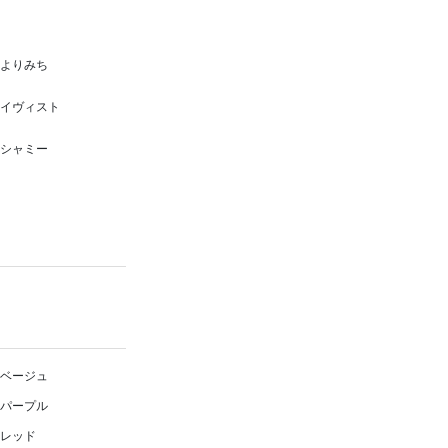
よりみち
イヴィスト
シャミー
ベージュ
パープル
レッド