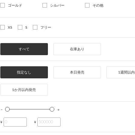
ゴールド
シルバー
その他
XS
S
フリー
すべて
在庫あり
指定なし
本日発売
1週間以
1か月以内発売
¥
¥