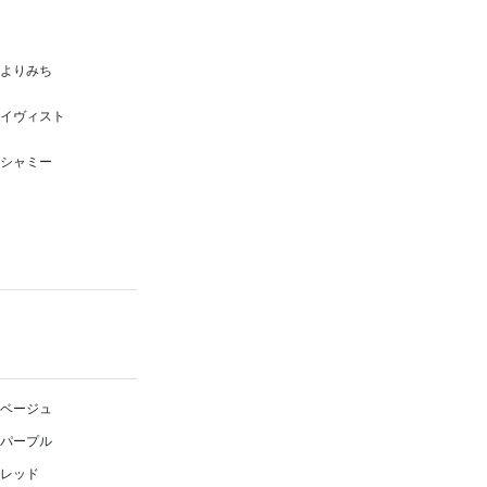
よりみち
イヴィスト
シャミー
ベージュ
パープル
レッド