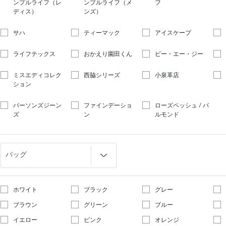
ンプルライフ（レ
ンプルライフ（メ
フ
ディス）
ンズ）
サハ
ティーマック
アイスケープ
ライフテックス
おかえり園田くん
ビー・エー・ジー
ミスエディコレク
西脇シリーズ
小泉革店
ション
パーソンズジーン
ファインデーショ
ローズペッシュ / パ
ズ
ン
ルモンド
ホワイト
ブラック
グレー
ブラウン
グリーン
ブルー
イエロー
ピンク
オレンジ