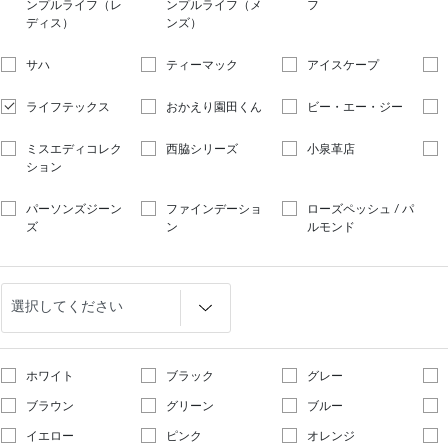
ンプルライフ（レ
ンプルライフ（メ
フ
ディス）
ンズ）
サハ
ティーマック
アイスケープ
ライフテックス
おかえり園田くん
ビー・エー・ジー
ミスエディコレク
西脇シリーズ
小泉革店
ション
パーソンズジーン
ファインデーショ
ローズペッシュ / パ
ズ
ン
ルモンド
ホワイト
ブラック
グレー
ブラウン
グリーン
ブルー
イエロー
ピンク
オレンジ