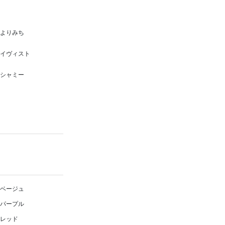
よりみち
イヴィスト
シャミー
ベージュ
パープル
レッド