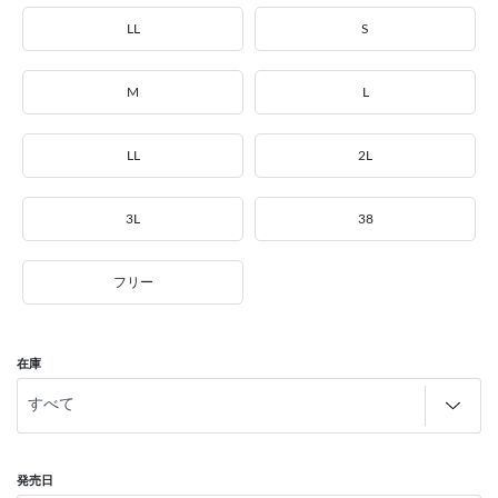
LL
S
M
L
LL
2L
3L
38
フリー
在庫
発売日