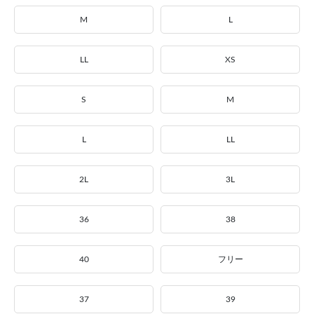
M
L
LL
XS
S
M
L
LL
2L
3L
36
38
40
フリー
37
39