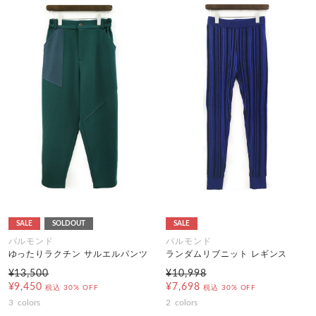
SALE
SOLDOUT
SALE
パルモンド
パルモンド
ゆったりラクチン サルエルパンツ
ランダムリブニット レギンス
¥13,500
¥10,998
¥9,450
¥7,698
税込
30% OFF
税込
30% OFF
3
colors
2
colors