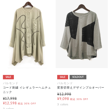
SALE
SALE
SOLDOUT
パルモンド
パルモンド
コード刺繍 イレギュラーヘムチュ
変形切替えデザインプルオーバー
ニック
¥12,998
¥17,998
¥9,098
税込
30% OFF
¥12,598
税込
30% OFF
3
colors
3
colors