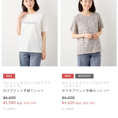
SALE
SALE
SOLDOUT
エレメントオブシンプルライフ
エレメントオブシンプルライフ
（レディス）
（レディス）
ロゴプリント半袖Ｔシャツ
サラサプリント半袖カットソー
¥6,600
¥6,600
¥1,980
¥4,620
税込
70% OFF
税込
30% OFF
3
colors
2
colors