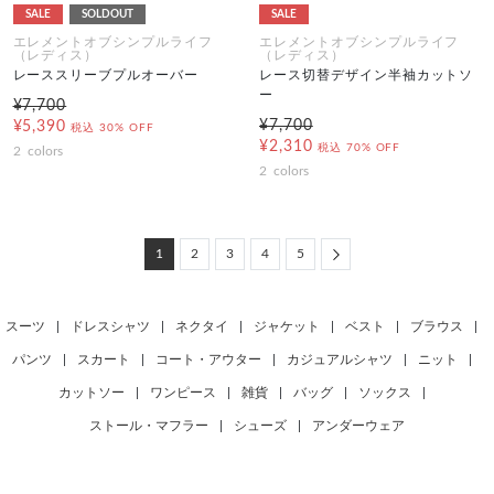
SALE
SOLDOUT
SALE
エレメントオブシンプルライフ
エレメントオブシンプルライフ
（レディス）
（レディス）
レーススリーブプルオーバー
レース切替デザイン半袖カットソ
ー
¥7,700
¥7,700
¥5,390
税込
30% OFF
¥2,310
税込
70% OFF
2
colors
2
colors
Next
1
2
3
4
5
スーツ
|
ドレスシャツ
|
ネクタイ
|
ジャケット
|
ベスト
|
ブラウス
|
パンツ
|
スカート
|
コート・アウター
|
カジュアルシャツ
|
ニット
|
カットソー
|
ワンピース
|
雑貨
|
バッグ
|
ソックス
|
ストール・マフラー
|
シューズ
|
アンダーウェア