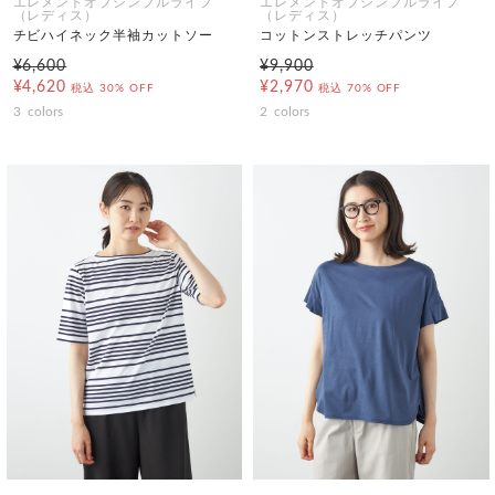
エレメントオブシンプルライフ
エレメントオブシンプルライフ
（レディス）
（レディス）
チビハイネック半袖カットソー
コットンストレッチパンツ
¥6,600
¥9,900
¥4,620
¥2,970
税込
30% OFF
税込
70% OFF
3
colors
2
colors