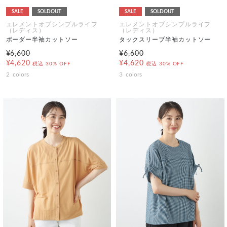
SALE
SOLDOUT
SALE
SOLDOUT
エレメントオブシンプルライフ
エレメントオブシンプルライフ
（レディス）
（レディス）
ボーダー半袖カットソー
タックスリーブ半袖カットソー
¥6,600
¥6,600
¥4,620
¥4,620
税込
30% OFF
税込
30% OFF
2
colors
3
colors