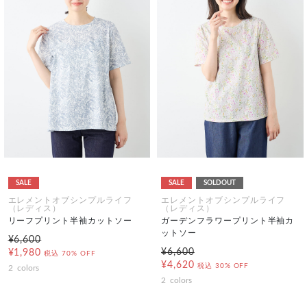
SALE
SALE
SOLDOUT
エレメントオブシンプルライフ
エレメントオブシンプルライフ
（レディス）
（レディス）
リーフプリント半袖カットソー
ガーデンフラワープリント半袖カ
ットソー
¥6,600
¥6,600
¥1,980
税込
70% OFF
¥4,620
税込
30% OFF
2
colors
2
colors