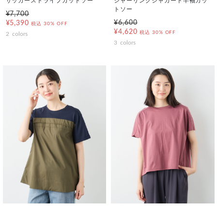
サッカーストライプカットソー
シャーリングジャガード半袖カッ
トソー
¥7,700
¥6,600
¥5,390
税込
30% OFF
¥4,620
税込
30% OFF
2
colors
3
colors