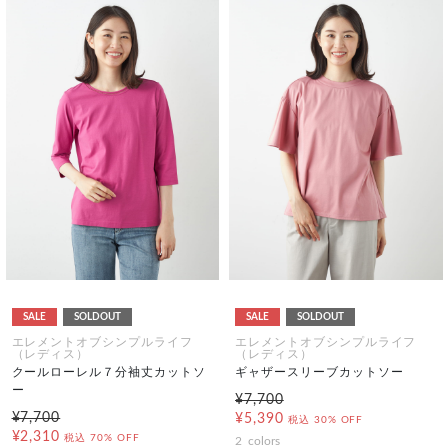
SALE
SOLDOUT
SALE
SOLDOUT
エレメントオブシンプルライフ
エレメントオブシンプルライフ
（レディス）
（レディス）
クールローレル７分袖丈カットソ
ギャザースリーブカットソー
ー
¥7,700
¥7,700
¥5,390
税込
30% OFF
¥2,310
税込
70% OFF
2
colors