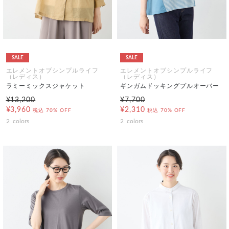
SALE
SALE
エレメントオブシンプルライフ
エレメントオブシンプルライフ
（レディス）
（レディス）
ラミーミックスジャケット
ギンガムドッキングプルオーバー
¥13,200
¥7,700
¥3,960
¥2,310
税込
70% OFF
税込
70% OFF
2
colors
2
colors