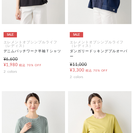
SALE
SALE
エレメントオブシンプルライフ
エレメントオブシンプルライフ
（レディス）
（レディス）
デニムパッチワーク半袖Ｔシャツ
ダンガリードッキングプルオーバ
ー
¥6,600
¥11,000
¥1,980
税込
70% OFF
¥3,300
税込
70% OFF
2
colors
2
colors