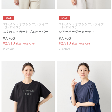
SALE
SALE
エレメントオブシンプルライフ
エレメントオブシンプルライフ
（レディス）
（レディス）
ふくれジャガードプルオーバー
シアーボーダーカーディ
¥7,700
¥7,700
¥2,310
¥2,310
税込
70% OFF
税込
70% OFF
2
colors
2
colors