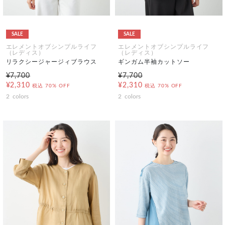
SALE
SALE
エレメントオブシンプルライフ
エレメントオブシンプルライフ
（レディス）
（レディス）
リラクシージャージィブラウス
ギンガム半袖カットソー
¥7,700
¥7,700
¥2,310
¥2,310
税込
70% OFF
税込
70% OFF
2
colors
2
colors