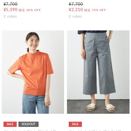
¥7,700
¥7,700
¥5,390
¥2,310
税込
30% OFF
税込
70% OFF
2
colors
2
colors
SALE
SOLDOUT
SALE