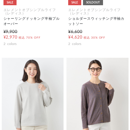
SALE
SALE
SOLDOUT
エレメントオブシンプルライフ
エレメントオブシンプルライフ
（レディス）
（レディス）
シャーリングドッキング半袖プル
ショルダースウィッチング半袖カ
オーバー
ットソー
¥9,900
¥6,600
¥2,970
¥4,620
税込
70% OFF
税込
30% OFF
2
colors
2
colors