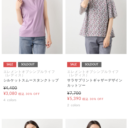
SALE
SOLDOUT
SALE
SOLDOUT
エレメントオブシンプルライフ
エレメントオブシンプルライフ
（レディス）
（レディス）
シルケットスムースタンクトップ
サラサプリントギャザーデザイン
カットソー
¥4,400
¥7,700
¥3,080
税込
30% OFF
¥5,390
税込
30% OFF
4
colors
2
colors