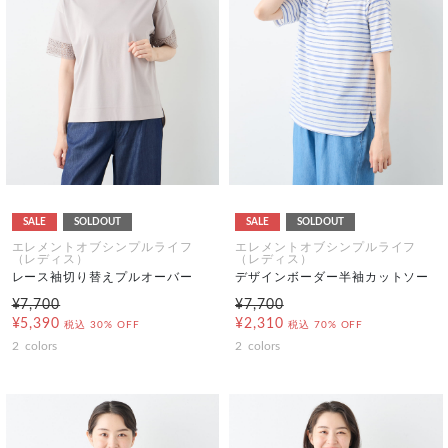
SALE
SOLDOUT
SALE
SOLDOUT
エレメントオブシンプルライフ
エレメントオブシンプルライフ
（レディス）
（レディス）
レース袖切り替えプルオーバー
デザインボーダー半袖カットソー
¥7,700
¥7,700
¥5,390
¥2,310
税込
30% OFF
税込
70% OFF
2
colors
2
colors