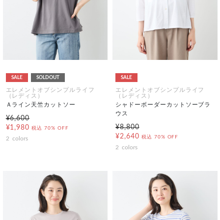
SALE
SOLDOUT
SALE
エレメントオブシンプルライフ
エレメントオブシンプルライフ
（レディス）
（レディス）
Ａライン天竺カットソー
シャドーボーダーカットソーブラ
ウス
¥6,600
¥8,800
¥1,980
税込
70% OFF
¥2,640
税込
70% OFF
2
colors
2
colors