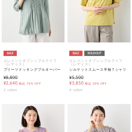
SALE
SALE
SOLDOUT
エレメントオブシンプルライフ
エレメントオブシンプルライフ
（レディス）
（レディス）
プリーツドッキングプルオーバー
シルケットスムース半袖Ｔシャツ
¥8,800
¥5,500
¥2,640
¥3,850
税込
70% OFF
税込
30% OFF
2
colors
4
colors