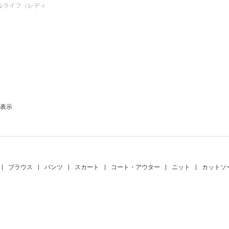
ルライフ（レディ
を表示
|
ブラウス
|
パンツ
|
スカート
|
コート・アウター
|
ニット
|
カットソ