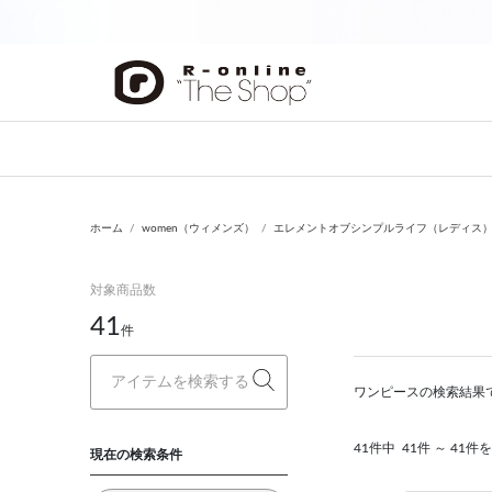
前の画像
ホーム
women（ウィメンズ）
エレメントオブシンプルライフ（レディス）（eleme
対象商品数
41
件
ワンピースの検索結果
41件中
41件 ～ 41件
現在の検索条件