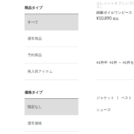
エレメントオブシンプ
ス）
商品タイプ
綿麻ボイルワンピース
¥10,890
税込
すべて
通常商品
予約商品
41件中
41件 ～ 41件
再入荷アイテム
価格タイプ
ジャケット
|
ベスト
指定なし
シューズ
通常価格