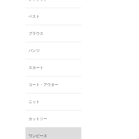
ミスエディコレクショ
ン
ベスト
西脇シリーズ
ブラウス
小泉革店
パンツ
シャミー
スカート
パーソンズジーンズ
コート・アウター
ファインデーション
ニット
ローズペッシュ / パル
モンド
カットソー
ワンピース