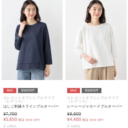
SALE
SOLDOUT
SALE
SOLDOUT
エレメントオブシンプルライフ
エレメントオブシンプルライフ
（レディス）
（レディス）
はしご刺繍Ａラインプルオーバー
レーシージャカードプルオーバー
¥7,700
¥8,800
¥3,850
¥4,400
税込
50% OFF
税込
50% OFF
2
colors
2
colors