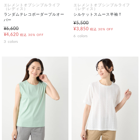
エレメントオブシンプルライフ
エレメントオブシンプルライフ
（レディス）
（レディス）
ランダムテレコボーダープルオー
シルケットスムース半袖Ｔ
バー
¥5,500
¥6,600
¥3,850
税込
30% OFF
¥4,620
税込
30% OFF
6
colors
3
colors