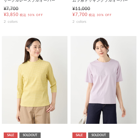
サークルレースプルオーバー
ムラ糸ドッキングプルオーバー
¥7,700
¥11,000
¥3,850
¥7,700
税込
50% OFF
税込
30% OFF
2
colors
2
colors
SALE
SOLDOUT
SALE
SOLDOUT