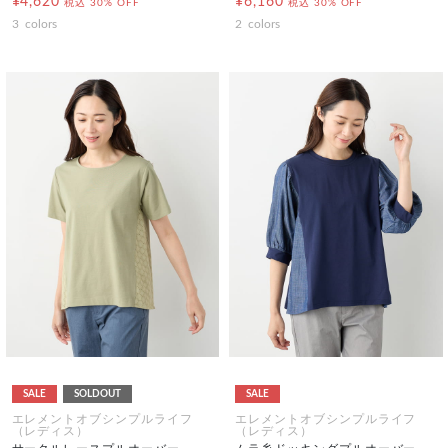
¥4,620
¥6,160
税込
30% OFF
税込
30% OFF
3
colors
2
colors
SALE
SOLDOUT
SALE
エレメントオブシンプルライフ
エレメントオブシンプルライフ
（レディス）
（レディス）