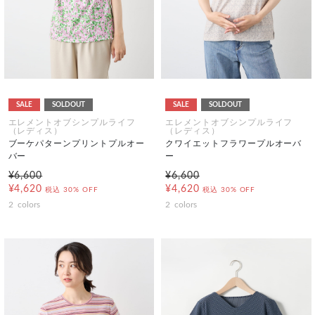
SALE
SOLDOUT
SALE
SOLDOUT
エレメントオブシンプルライフ
エレメントオブシンプルライフ
（レディス）
（レディス）
ブーケパターンプリントプルオー
クワイエットフラワープルオーバ
バー
ー
¥6,600
¥6,600
¥4,620
¥4,620
税込
30% OFF
税込
30% OFF
2
colors
2
colors