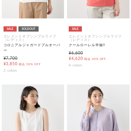
SALE
SOLDOUT
SALE
エレメントオブシンプルライフ
エレメントオブシンプルライフ
（レディス）
（レディス）
コロニアルジャガードプルオーバ
クールローレル半袖T
ー
¥6,600
¥7,700
¥4,620
税込
30% OFF
¥3,850
税込
50% OFF
4
colors
2
colors