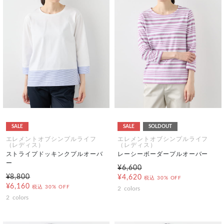
SALE
SALE
SOLDOUT
エレメントオブシンプルライフ
エレメントオブシンプルライフ
（レディス）
（レディス）
ストライプドッキンクプルオーバ
レーシーボーダープルオーバー
ー
¥6,600
¥8,800
¥4,620
税込
30% OFF
¥6,160
税込
30% OFF
2
colors
2
colors