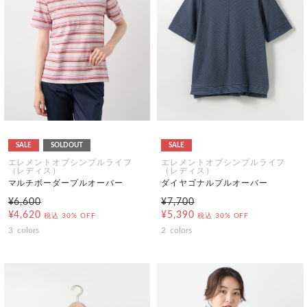
SALE
SOLDOUT
SALE
エレメントオブシンプルライフ
エレメントオブシンプルライフ
（レディス）
（レディス）
マルチボーダープルオーバー
ダイヤゴナルプルオーバー
¥6,600
¥7,700
¥4,620
¥5,390
税込
30% OFF
税込
30% OFF
3
colors
2
colors