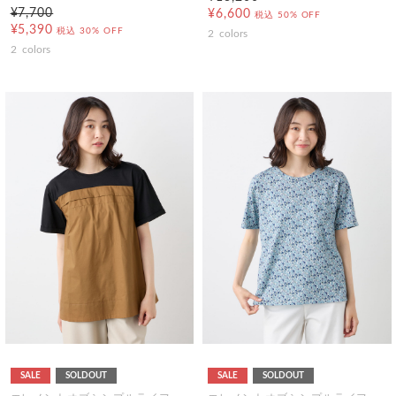
¥7,700
¥6,600
税込
50% OFF
¥5,390
税込
30% OFF
2
colors
2
colors
SALE
SOLDOUT
SALE
SOLDOUT