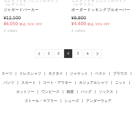
エレメントオブシンプルライフ
エレメントオブシンプルライフ
（レディス）
（レディス）
ジャガードパーカー
ボーダードッキングプルオーバー
¥12,100
¥8,800
¥6,050
¥4,400
税込
50% OFF
税込
50% OFF
2
colors
2
colors
Previous
Next
2
3
4
5
6
スーツ
|
ドレスシャツ
|
ネクタイ
|
ジャケット
|
ベスト
|
ブラウス
|
パンツ
|
スカート
|
コート・アウター
|
カジュアルシャツ
|
ニット
|
カットソー
|
ワンピース
|
雑貨
|
バッグ
|
ソックス
|
ストール・マフラー
|
シューズ
|
アンダーウェア