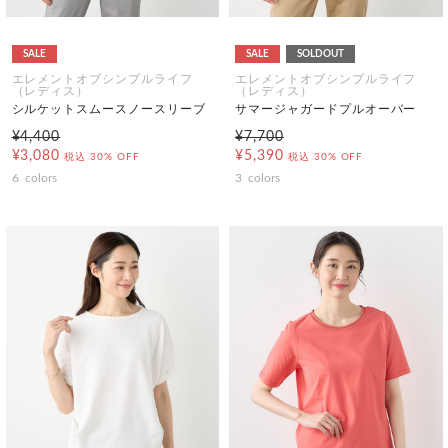
SALE
SALE
SOLDOUT
エレメントオブシンプルライフ
エレメントオブシンプルライフ
（レディス）
（レディス）
シルケットスムースノースリーブ
サマージャガードプルオーバー
¥4,400
¥7,700
¥3,080
¥5,390
税込
30% OFF
税込
30% OFF
6
colors
3
colors