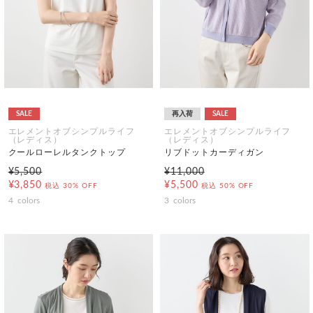
SALE
再入荷
SALE
エレメントオブシンプルライフ
エレメントオブシンプルライフ
（レディス）
（レディス）
クールローレルタンクトップ
リブドットカーディガン
¥5,500
¥11,000
¥3,850
¥5,500
税込
30% OFF
税込
50% OFF
4
colors
3
colors