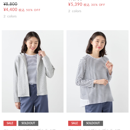
¥8,800
¥5,390
税込
30% OFF
¥4,400
税込
50% OFF
2
colors
2
colors
SALE
SOLDOUT
SALE
SOLDOUT