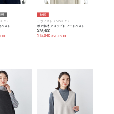
OUT
SALE
UTO）
イヴィスト（IVISUTO）
色ベスト
ボア素材 クロップド フードベスト
¥26,400
¥15,840
% OFF
税込
40% OFF