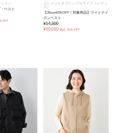
クション
エレメントオブシンプルライフ（レディ
ス）
ブ・ベスト
【3buy40%OFF！対象商品】ライトナイ
ロンベスト
% OFF
¥14,300
¥10,010
税込
30% OFF