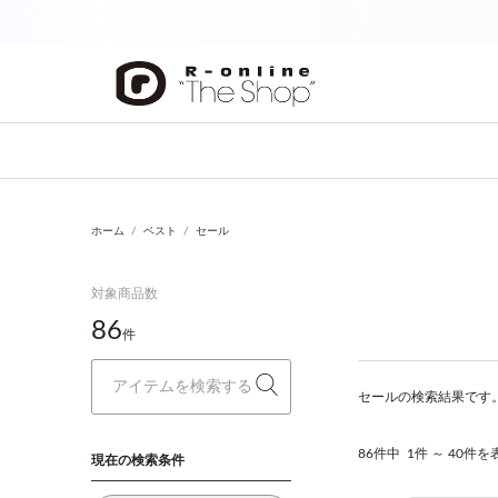
前の画像
ホーム
ベスト
セール
対象商品数
86
件
セールの検索結果です
86件中
1件 ～ 40件を
現在の検索条件