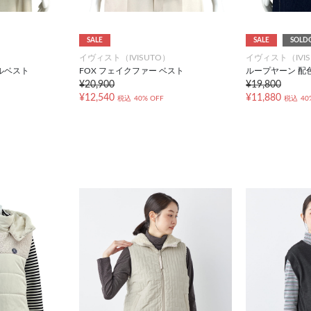
SALE
SALE
SOLD
）
イヴィスト（IVISUTO）
イヴィスト（IVIS
ルベスト
FOX フェイクファー ベスト
ループヤーン 配
¥20,900
¥19,800
¥12,540
¥11,880
税込
40% OFF
税込
40