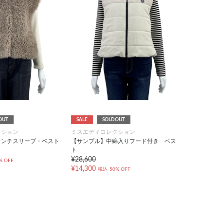
OUT
SALE
SOLDOUT
クション
ミスエディコレクション
レンチスリーブ・ベスト
【サンプル】中綿入りフード付き ベス
ト
¥28,600
% OFF
¥14,300
税込
50% OFF