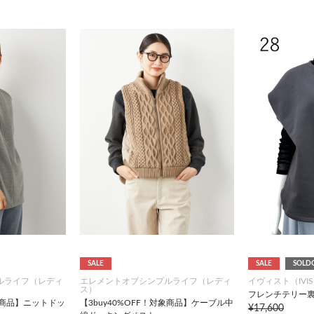
SALE
SALE
SOLD
ルライフ（レディ
エレメントオブシンプルライフ（レディ
イヴィスト（IVIS
ス）
フレンチテリー裏
対象商品】ニットドッ
【3buy40%OFF！対象商品】ケーブル中
¥17,600