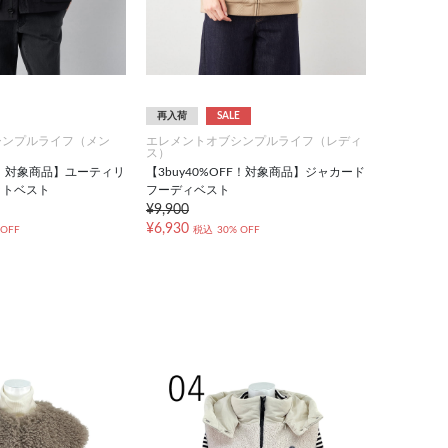
再入荷
SALE
シンプルライフ（メン
エレメントオブシンプルライフ（レディ
ス）
FF！対象商品】ユーティリ
【3buy40%OFF！対象商品】ジャカード
ットベスト
フーディベスト
¥9,900
¥6,930
 OFF
税込
30% OFF