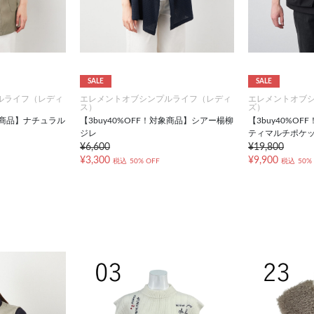
SALE
SALE
ルライフ（レディ
エレメントオブシンプルライフ（レディ
エレメントオブ
ス）
ズ）
対象商品】ナチュラル
【3buy40%OFF！対象商品】シアー楊柳
【3buy40%O
ジレ
ティマルチポケ
¥6,600
¥19,800
¥3,300
¥9,900
税込
50% OFF
税込
50%