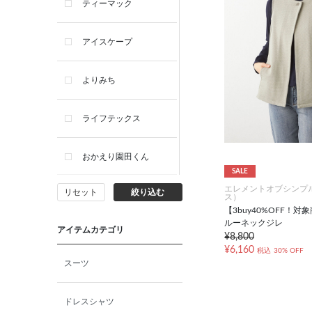
ティーマック
アイスケープ
よりみち
ライフテックス
おかえり園田くん
SALE
エレメントオブシンプ
リセット
絞り込む
ビー・エー・ジー
ス）
【3buy40%OFF！
ルーネックジレ
アイテムカテゴリ
イヴィスト
¥8,800
¥6,160
税込
30% OFF
スーツ
ミスエディコレクショ
ン
ドレスシャツ