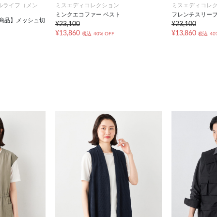
ルライフ（メン
ミスエディコレクション
ミスエディコレ
ミンクエコファー ベスト
フレンチスリー
対象商品】メッシュ切
¥23,100
¥23,100
¥13,860
¥13,860
税込
40% OFF
税込
40