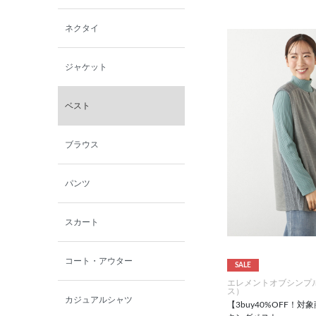
西脇シリーズ
ネクタイ
小泉革店
ジャケット
シャミー
ベスト
パーソンズジーンズ
ブラウス
ファインデーション
パンツ
ローズペッシュ / パル
モンド
スカート
コート・アウター
SALE
エレメントオブシンプ
ス）
カジュアルシャツ
【3buy40%OFF！