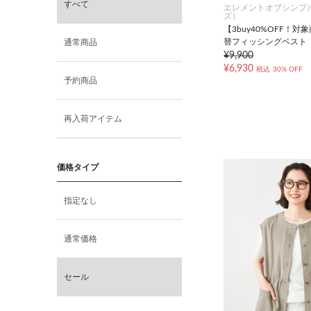
すべて
エレメントオブシンプ
ズ）
【3buy40%OFF！
替フィッシングベスト
通常商品
¥9,900
¥6,930
税込
30% OFF
予約商品
再入荷アイテム
価格タイプ
指定なし
通常価格
セール