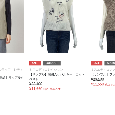
SALE
SOLDOUT
SALE
SOLD
ルライフ（レディ
ミスエディコレクション
ミスエディコレ
【サンプル】刺繍入りバルキー ニット
【サンプル】フ
対象商品】リップルク
ベスト
¥23,100
¥23,100
¥11,550
税込
50
¥11,550
税込
50% OFF