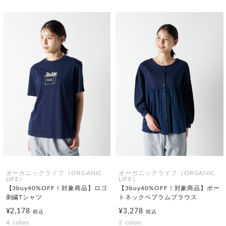
オーガニックライフ（ORGANIC
オーガニックライフ（ORGANIC
LIFE）
LIFE）
【3buy40%OFF！対象商品】ロゴ
【3buy40%OFF！対象商品】ボー
刺繍Tシャツ
トネックペプラムブラウス
¥2,178
¥3,278
税込
税込
4
colors
2
colors