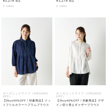
¥3,278
¥3,278
税込
税込
2
colors
2
colors
オーガニックライフ（ORGANIC
オーガニックライフ（ORGANIC
LIFE）
LIFE）
【3buy40%OFF！対象商品】ドッ
【3buy40%OFF！対象商品】デザ
トフリルカラーペプラムブラウス
イン切り替えギャザーブラウス