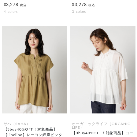
¥3,278
¥3,278
税込
税込
4
colors
3
colors
サハ（SAHA）
オーガニックライフ（ORGANIC
LIFE）
【3buy40%OFF！対象商品】
【3buy40%OFF！対象商品】ヨー
【Linelino】レーヨン綿麻ピンタ