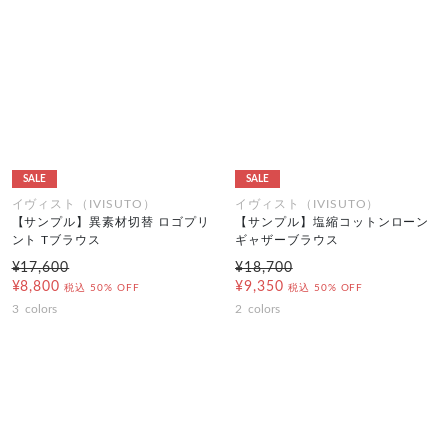
SALE
SALE
イヴィスト（IVISUTO）
イヴィスト（IVISUTO）
【サンプル】異素材切替 ロゴプリ
【サンプル】塩縮コットンローン
ント Tブラウス
ギャザーブラウス
¥17,600
¥18,700
¥8,800
¥9,350
税込
50% OFF
税込
50% OFF
3
colors
2
colors