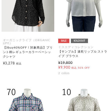
オーガニックライフ（ORGANIC
SALE
SOLDOUT
LIFE）
ミスエディコレクション
【3buy40%OFF！対象商品】プリ
【サンプル】速乾リップル ストラ
ント柄レギュラーカラーベーシッ
イプ ブラウス
クシャツ
¥19,800
¥3,278
税込
¥9,900
税込
50% OFF
2
colors