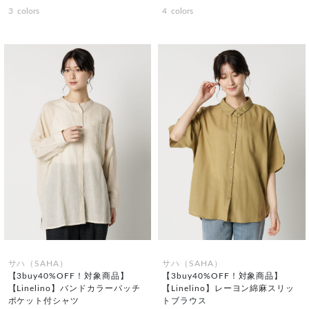
3
colors
4
colors
サハ（SAHA）
サハ（SAHA）
【3buy40%OFF！対象商品】
【3buy40%OFF！対象商品】
【Linelino】バンドカラーパッチ
【Linelino】レーヨン綿麻スリッ
ポケット付シャツ
トブラウス