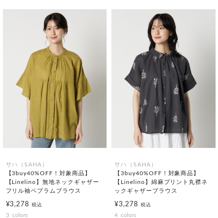
サハ（SAHA）
サハ（SAHA）
【3buy40%OFF！対象商品】
【3buy40%OFF！対象商品】
【Linelino】無地ネックギャザー
【Linelino】綿麻プリント丸襟ネ
フリル袖ペプラムブラウス
ックギャザーブラウス
¥3,278
¥3,278
税込
税込
3
colors
4
colors