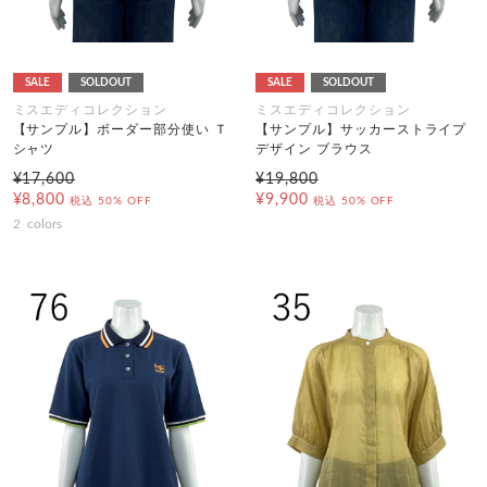
SALE
SOLDOUT
SALE
SOLDOUT
ミスエディコレクション
ミスエディコレクション
【サンプル】ボーダー部分使い Ｔ
【サンプル】サッカーストライプ
シャツ
デザイン ブラウス
¥17,600
¥19,800
¥8,800
¥9,900
税込
50% OFF
税込
50% OFF
2
colors