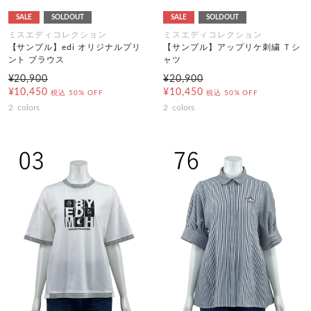
SALE
SOLDOUT
SALE
SOLDOUT
ミスエディコレクション
ミスエディコレクション
【サンプル】edi オリジナルプリ
【サンプル】アップリケ刺繍 Ｔシ
ント ブラウス
ャツ
¥20,900
¥20,900
¥10,450
¥10,450
税込
50% OFF
税込
50% OFF
2
colors
2
colors