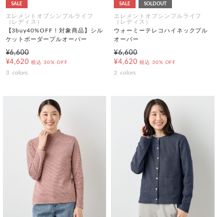
SALE
SALE
SOLDOUT
エレメントオブシンプルライフ
エレメントオブシンプルライフ
（レディス）
（レディス）
【3buy40%OFF！対象商品】シル
ウォーミーテレコハイネックプル
ケットボーダープルオーバー
オーバー
¥6,600
¥6,600
¥4,620
¥4,620
税込
30% OFF
税込
30% OFF
3
colors
2
colors