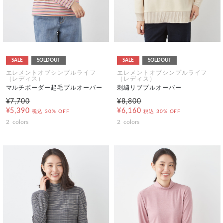
SALE
SOLDOUT
SALE
SOLDOUT
エレメントオブシンプルライフ
エレメントオブシンプルライフ
（レディス）
（レディス）
マルチボーダー起毛プルオーバー
刺繍リブプルオーバー
¥7,700
¥8,800
¥5,390
¥6,160
税込
30% OFF
税込
30% OFF
2
colors
2
colors