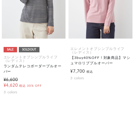
エレメントオブシンプルライフ
SALE
SOLDOUT
（レディス）
エレメントオブシンプルライフ
【3buy40%OFF！対象商品】マシ
（レディス）
ュマロリブプルオーバー
ランダムテレコボーダープルオー
¥7,700
バー
税込
3
colors
¥6,600
¥4,620
税込
30% OFF
3
colors