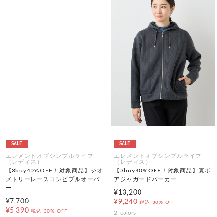
SALE
SALE
エレメントオブシンプルライフ
エレメントオブシンプルライフ
（レディス）
（レディス）
【3buy40%OFF！対象商品】ジオ
【3buy40%OFF！対象商品】裏ボ
メトリーレースコンビプルオーバ
アジャガードパーカー
ー
¥13,200
¥7,700
¥9,240
税込
30% OFF
¥5,390
税込
30% OFF
2
colors