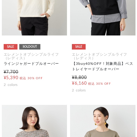
SALE
SOLDOUT
SALE
エレメントオブシンプルライフ
エレメントオブシンプルライフ
（レディス）
（レディス）
ラインジャガードプルオーバー
【3buy40%OFF！対象商品】ベス
トレイヤードプルオーバー
¥7,700
¥8,800
¥5,390
税込
30% OFF
¥6,160
税込
30% OFF
2
colors
2
colors