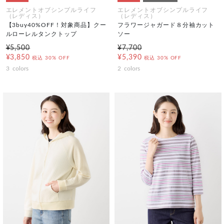
エレメントオブシンプルライフ
エレメントオブシンプルライフ
（レディス）
（レディス）
【3buy40%OFF！対象商品】クー
フラワージャガード８分袖カット
ルローレルタンクトップ
ソー
¥5,500
¥7,700
¥3,850
¥5,390
税込
30% OFF
税込
30% OFF
3
colors
2
colors