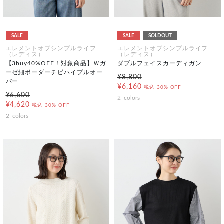
SALE
SALE
SOLDOUT
エレメントオブシンプルライフ
エレメントオブシンプルライフ
（レディス）
（レディス）
【3buy40%OFF！対象商品】Ｗガ
ダブルフェイスカーディガン
ーゼ細ボーダーチビハイプルオー
¥8,800
バー
¥6,160
税込
30% OFF
¥6,600
2
colors
¥4,620
税込
30% OFF
2
colors