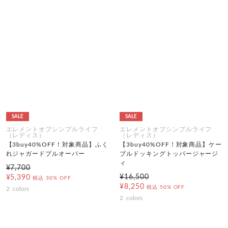
SALE
SALE
エレメントオブシンプルライフ
エレメントオブシンプルライフ
（レディス）
（レディス）
【3buy40%OFF！対象商品】ふく
【3buy40%OFF！対象商品】ケー
れジャガードプルオーバー
ブルドッキングトッパージャージ
ィ
¥7,700
¥16,500
¥5,390
税込
30% OFF
¥8,250
税込
50% OFF
2
colors
2
colors