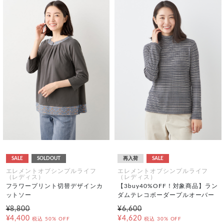
SALE
SOLDOUT
再入荷
SALE
エレメントオブシンプルライフ
エレメントオブシンプルライフ
（レディス）
（レディス）
フラワープリント切替デザインカ
【3buy40%OFF！対象商品】ラン
ットソー
ダムテレコボーダープルオーバー
¥8,800
¥6,600
¥4,400
¥4,620
税込
50% OFF
税込
30% OFF