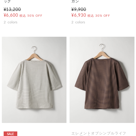
ック
ガン
¥13,200
¥9,900
¥6,600
¥6,930
税込
50% OFF
税込
30% OFF
2
colors
2
colors
エレメントオブシンプルライフ
SALE