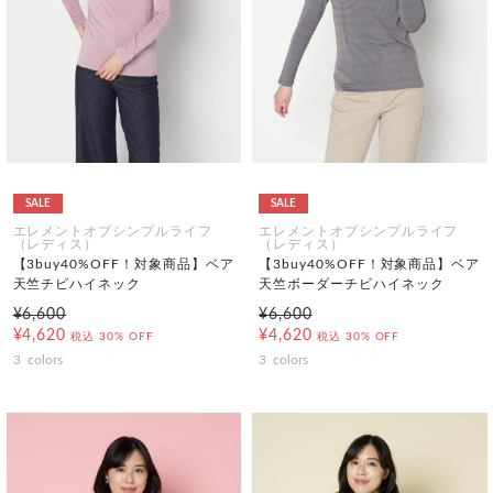
SALE
SALE
エレメントオブシンプルライフ
エレメントオブシンプルライフ
（レディス）
（レディス）
【3buy40%OFF！対象商品】ベア
【3buy40%OFF！対象商品】ベア
天竺チビハイネック
天竺ボーダーチビハイネック
¥6,600
¥6,600
¥4,620
¥4,620
税込
30% OFF
税込
30% OFF
3
colors
3
colors