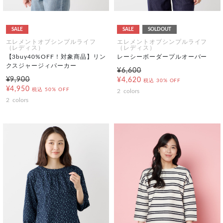
SALE
SALE
SOLDOUT
エレメントオブシンプルライフ
エレメントオブシンプルライフ
（レディス）
（レディス）
【3buy40%OFF！対象商品】リン
レーシーボーダープルオーバー
クスジャージィパーカー
¥6,600
¥9,900
¥4,620
税込
30% OFF
¥4,950
税込
50% OFF
2
colors
2
colors