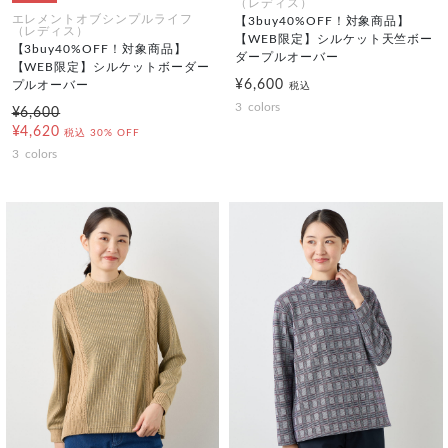
（レディス）
エレメントオブシンプルライフ
【3buy40%OFF！対象商品】
（レディス）
【WEB限定】シルケット天竺ボー
【3buy40%OFF！対象商品】
ダープルオーバー
【WEB限定】シルケットボーダー
¥6,600
プルオーバー
税込
3
colors
¥6,600
¥4,620
税込
30% OFF
3
colors