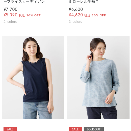
ーフライスカーディガン
ルローレル半袖Ｔ
¥7,700
¥6,600
¥5,390
¥4,620
税込
30% OFF
税込
30% OFF
2
colors
3
colors
SALE
SALE
SOLDOUT