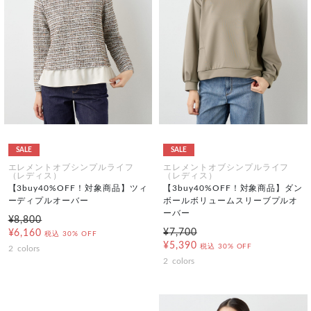
SALE
SALE
エレメントオブシンプルライフ
エレメントオブシンプルライフ
（レディス）
（レディス）
【3buy40%OFF！対象商品】ツィ
【3buy40%OFF！対象商品】ダン
ーディプルオーバー
ボールボリュームスリーブプルオ
ーバー
¥8,800
¥7,700
¥6,160
税込
30% OFF
¥5,390
税込
30% OFF
2
colors
2
colors