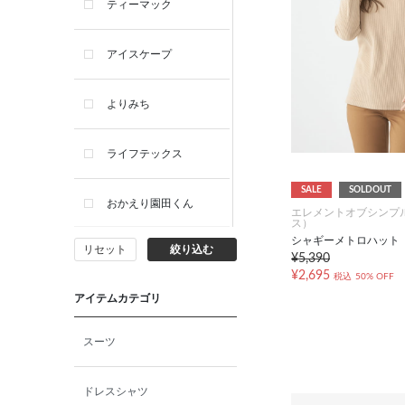
ティーマック
アイスケープ
よりみち
ライフテックス
SALE
SOLDOUT
おかえり園田くん
エレメントオブシンプ
ス）
シャギーメトロハット
リセット
絞り込む
ビー・エー・ジー
¥5,390
¥2,695
税込
50% OFF
アイテムカテゴリ
イヴィスト
スーツ
ミスエディコレクショ
ン
ドレスシャツ