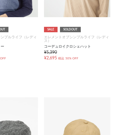
OUT
SALE
SOLDOUT
シンプルライフ（レディ
エレメントオブシンプルライフ（レディ
ス）
ラー
コーデュロイクロシェハット
¥5,390
¥2,695
 OFF
税込
50% OFF