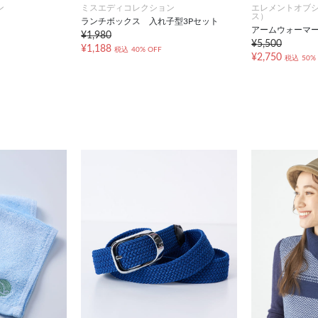
ン
ミスエディコレクション
エレメントオブ
ス）
ランチボックス 入れ子型3Pセット
アームウォーマ
¥1,980
¥5,500
¥1,188
税込
40% OFF
¥2,750
税込
50%