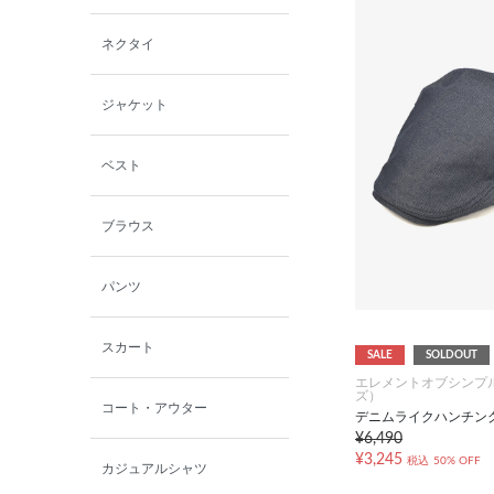
西脇シリーズ
ネクタイ
小泉革店
ジャケット
シャミー
ベスト
パーソンズジーンズ
ブラウス
ファインデーション
パンツ
ローズペッシュ / パル
モンド
スカート
SALE
SOLDOUT
エレメントオブシンプ
ズ）
コート・アウター
デニムライクハンチン
¥6,490
¥3,245
税込
50% OFF
カジュアルシャツ