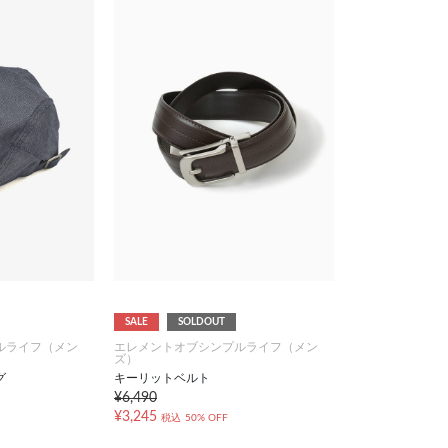
SALE
SOLDOUT
ルライフ（メン
エレメントオブシンプルライフ（メン
ズ）
グ
キーリットベルト
¥6,490
¥3,245
税込
50% OFF