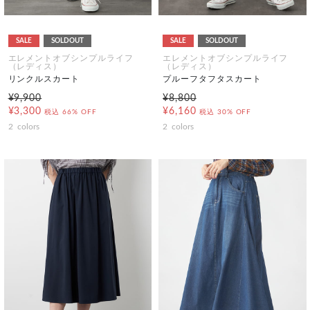
SALE
SOLDOUT
SALE
SOLDOUT
エレメントオブシンプルライフ
エレメントオブシンプルライフ
（レディス）
（レディス）
リンクルスカート
プルーフタフタスカート
¥9,900
¥8,800
¥3,300
¥6,160
税込
66% OFF
税込
30% OFF
2
colors
2
colors