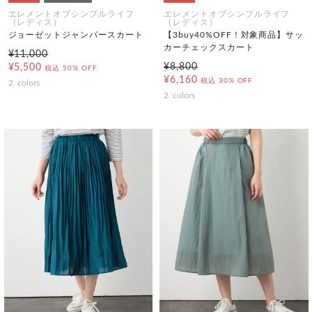
エレメントオブシンプルライフ
エレメントオブシンプルライフ
（レディス）
（レディス）
ジョーゼットジャンパースカート
【3buy40%OFF！対象商品】サッ
カーチェックスカート
¥11,000
¥8,800
¥5,500
税込
50% OFF
¥6,160
税込
30% OFF
2
colors
2
colors