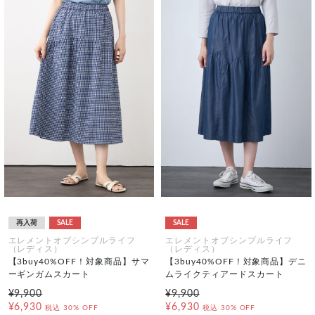
再入荷
SALE
SALE
エレメントオブシンプルライフ
エレメントオブシンプルライフ
（レディス）
（レディス）
【3buy40%OFF！対象商品】サマ
【3buy40%OFF！対象商品】デニ
ーギンガムスカート
ムライクティアードスカート
¥9,900
¥9,900
¥6,930
¥6,930
税込
30% OFF
税込
30% OFF