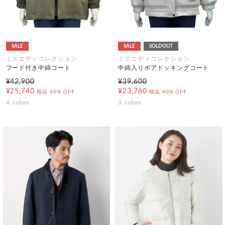
SALE
SALE
SOLDOUT
ミスエディコレクション
ミスエディコレクション
フード付き中綿コート
中綿入りボアドッキングコート
¥42,900
¥39,600
¥25,740
¥23,760
税込
40% OFF
税込
40% OFF
4
colors
3
colors