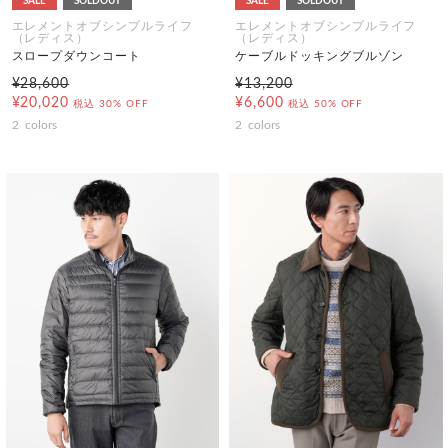
SALE
SOLDOUT
SALE
SOLDOUT
エレメントオブシンプルライフ
エレメントオブシンプルライフ
（レディス）
（レディス）
スロープダウンコート
ケーブルドッキングブルゾン
¥28,600
¥13,200
¥20,020
¥6,600
税込
30% OFF
税込
50% OFF
2
colors
2
colors