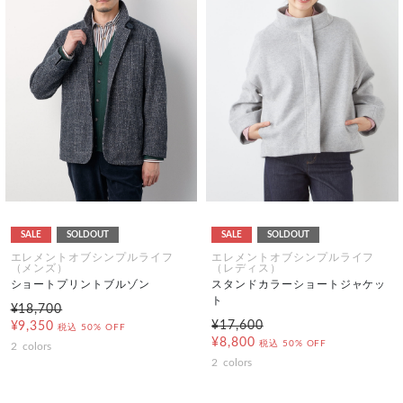
SALE
SOLDOUT
SALE
SOLDOUT
エレメントオブシンプルライフ
エレメントオブシンプルライフ
（メンズ）
（レディス）
ショートプリントブルゾン
スタンドカラーショートジャケッ
ト
¥18,700
¥17,600
¥9,350
税込
50% OFF
¥8,800
税込
50% OFF
2
colors
2
colors