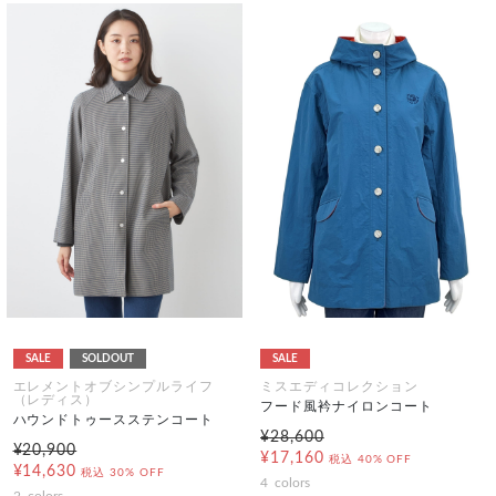
SALE
SOLDOUT
SALE
エレメントオブシンプルライフ
ミスエディコレクション
（レディス）
フード風衿ナイロンコート
ハウンドトゥースステンコート
¥28,600
¥20,900
¥17,160
税込
40% OFF
¥14,630
税込
30% OFF
4
colors