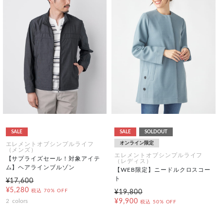
SALE
SALE
SOLDOUT
オンライン限定
エレメントオブシンプルライフ
（メンズ）
エレメントオブシンプルライフ
【サプライズセール！対象アイテ
（レディス）
ム】ヘアラインブルゾン
【WEB限定】ニードルクロスコー
ト
¥17,600
¥5,280
税込
70% OFF
¥19,800
2
colors
¥9,900
税込
50% OFF