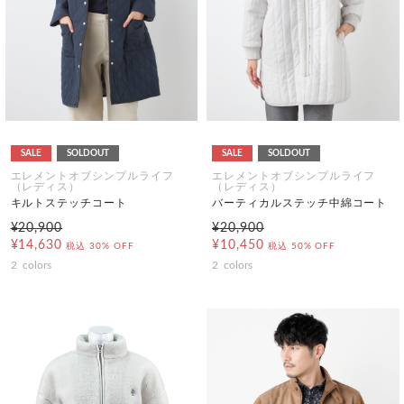
SALE
SOLDOUT
SALE
SOLDOUT
エレメントオブシンプルライフ
エレメントオブシンプルライフ
（レディス）
（レディス）
キルトステッチコート
バーティカルステッチ中綿コート
¥20,900
¥20,900
¥14,630
¥10,450
税込
30% OFF
税込
50% OFF
2
colors
2
colors