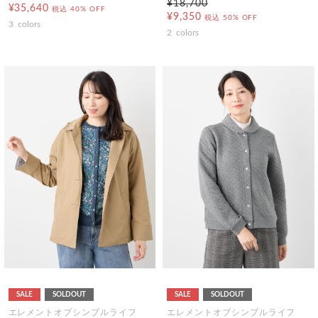
¥18,700
¥35,640
税込
40% OFF
¥9,350
税込
50% OFF
3
colors
2
colors
SALE
SOLDOUT
SALE
SOLDOUT
エレメントオブシンプルライフ
エレメントオブシンプルライフ