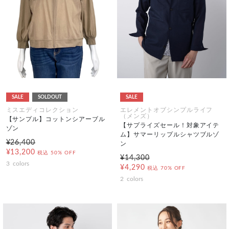
SALE
SOLDOUT
SALE
ミスエディコレクション
エレメントオブシンプルライフ
（メンズ）
【サンプル】コットンシアーブル
【サプライズセール！対象アイテ
ゾン
ム】サマーリップルシャツブルゾ
¥26,400
ン
¥13,200
税込
50% OFF
¥14,300
3
colors
¥4,290
税込
70% OFF
2
colors