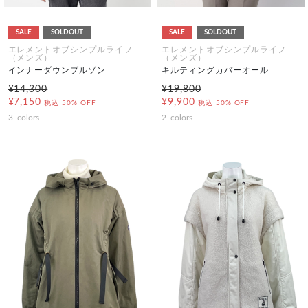
SALE
SOLDOUT
SALE
SOLDOUT
エレメントオブシンプルライフ
エレメントオブシンプルライフ
（メンズ）
（メンズ）
インナーダウンブルゾン
キルティングカバーオール
¥14,300
¥19,800
¥7,150
¥9,900
税込
50% OFF
税込
50% OFF
3
colors
2
colors