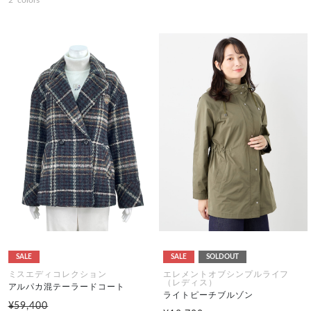
2
colors
SALE
SALE
SOLDOUT
ミスエディコレクション
エレメントオブシンプルライフ
（レディス）
アルパカ混テーラードコート
ライトピーチブルゾン
¥59,400