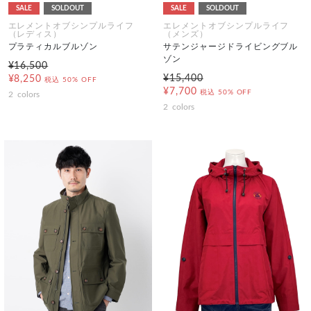
SALE
SOLDOUT
SALE
SOLDOUT
エレメントオブシンプルライフ
エレメントオブシンプルライフ
（レディス）
（メンズ）
プラティカルブルゾン
サテンジャージドライビングブル
ゾン
¥16,500
¥15,400
¥8,250
税込
50% OFF
¥7,700
税込
50% OFF
2
colors
2
colors