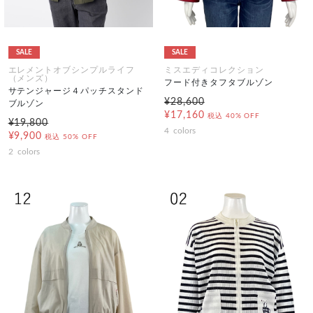
SALE
SALE
エレメントオブシンプルライフ
ミスエディコレクション
（メンズ）
フード付きタフタブルゾン
サテンジャージ４パッチスタンド
¥28,600
ブルゾン
¥17,160
税込
40% OFF
¥19,800
4
colors
¥9,900
税込
50% OFF
2
colors