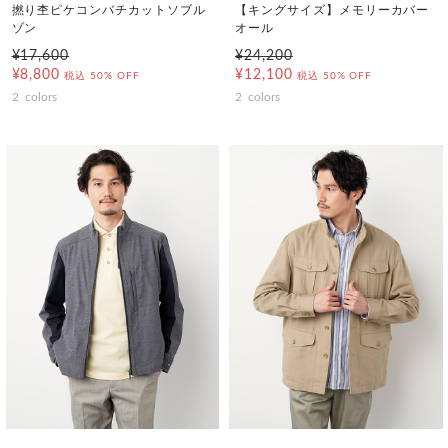
撚り杢ピケコンバチカットソブル
【キングサイズ】メモリーカバー
ゾン
オール
¥17,600
¥24,200
¥8,800
¥12,100
税込
50% OFF
税込
50% OFF
2
colors
2
colors