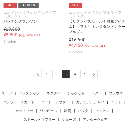
SALE
SOLDOUT
SALE
エレメントオブシンプルライフ
エレメントオブシンプルライフ
（メンズ）
（メンズ）
パンチングブルゾン
【サプライズセール！対象アイテ
ム】ソフトリネンスタンドカラー
¥19,800
ブルゾン
¥9,900
税込
50% OFF
¥16,500
2
colors
¥4,950
税込
70% OFF
2
colors
Previous
Next
1
2
3
4
5
スーツ
|
ドレスシャツ
|
ネクタイ
|
ジャケット
|
ベスト
|
ブラウス
|
パンツ
|
スカート
|
コート・アウター
|
カジュアルシャツ
|
ニット
|
カットソー
|
ワンピース
|
雑貨
|
バッグ
|
ソックス
|
ストール・マフラー
|
シューズ
|
アンダーウェア