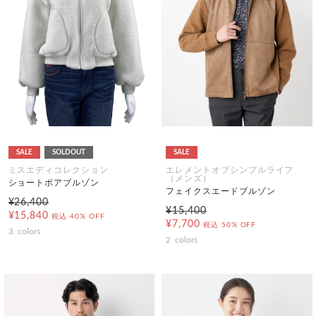
SALE
SOLDOUT
SALE
ミスエディコレクション
エレメントオブシンプルライフ
（メンズ）
ショートボアブルゾン
フェイクスエードブルゾン
¥26,400
¥15,400
¥15,840
税込
40% OFF
¥7,700
税込
50% OFF
3
colors
2
colors