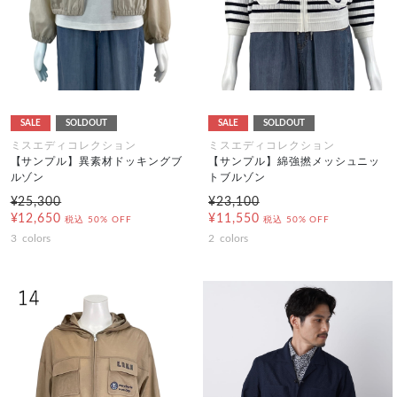
SALE
SOLDOUT
SALE
SOLDOUT
ミスエディコレクション
ミスエディコレクション
【サンプル】異素材ドッキングブ
【サンプル】綿強撚メッシュニッ
ルゾン
トブルゾン
¥25,300
¥23,100
¥12,650
¥11,550
税込
50% OFF
税込
50% OFF
3
colors
2
colors