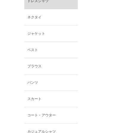
ドレスシャツ
西脇シリーズ
ネクタイ
小泉革店
ジャケット
シャミー
ベスト
パーソンズジーンズ
ブラウス
ファインデーション
パンツ
ローズペッシュ / パル
モンド
スカート
コート・アウター
カジュアルシャツ