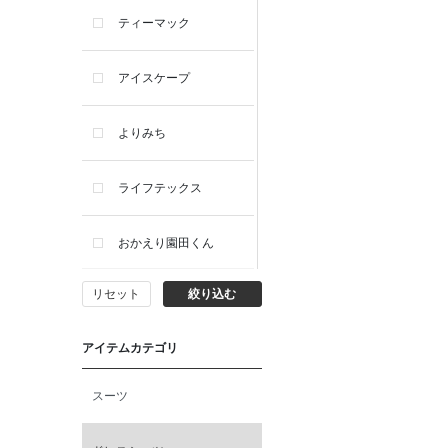
ティーマック
アイスケープ
よりみち
ライフテックス
おかえり園田くん
リセット
絞り込む
ビー・エー・ジー
アイテムカテゴリ
イヴィスト
スーツ
ミスエディコレクショ
ン