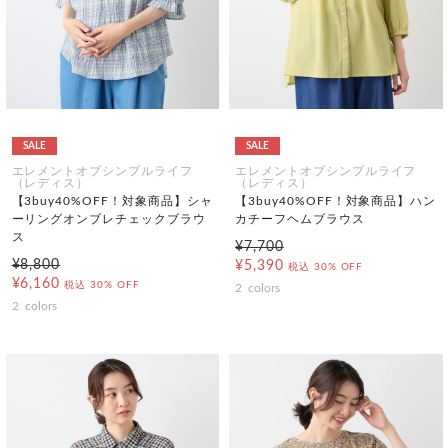
SALE
SALE
エレメントオブシンプルライフ
エレメントオブシンプルライフ
（レディス）
（レディス）
【3buy40%OFF！対象商品】シャ
【3buy40%OFF！対象商品】ハン
ーリングオンブレチェックブラウ
カチーフヘムブラウス
ス
¥7,700
¥8,800
¥5,390
税込
30% OFF
¥6,160
税込
30% OFF
2
colors
2
colors