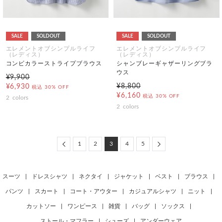
SALE
SOLDOUT
SALE
SOLDOUT
エレメントオブシンプルライフ
エレメントオブシンプルライフ
（レディス）
（レディス）
コンビカラーストライプブラウス
シャンブレーギャザーリングブラ
ウス
¥9,900
¥8,800
¥6,930
税込
30% OFF
¥6,160
税込
30% OFF
2
colors
2
colors
Previous
Next
1
2
3
4
5
スーツ
|
ドレスシャツ
|
ネクタイ
|
ジャケット
|
ベスト
|
ブラウス
|
パンツ
|
スカート
|
コート・アウター
|
カジュアルシャツ
|
ニット
|
カットソー
|
ワンピース
|
雑貨
|
バッグ
|
ソックス
|
ストール・マフラー
|
シューズ
|
アンダーウェア