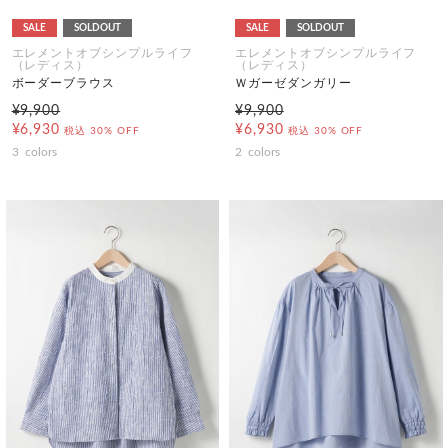
SALE
SOLDOUT
SALE
SOLDOUT
エレメントオブシンプルライフ
エレメントオブシンプルライフ
（レディス）
（レディス）
ボーダーブラウス
Ｗガーゼダンガリー
¥9,900
¥9,900
¥6,930
¥6,930
税込
30% OFF
税込
30% OFF
3
colors
2
colors