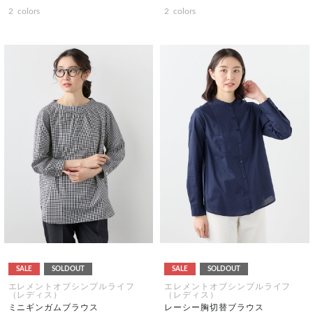
2
colors
2
colors
SALE
SOLDOUT
SALE
SOLDOUT
エレメントオブシンプルライフ
エレメントオブシンプルライフ
（レディス）
（レディス）
ミニギンガムブラウス
レーシー胸切替ブラウス