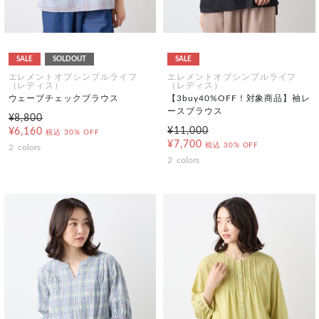
SALE
SOLDOUT
SALE
エレメントオブシンプルライフ
エレメントオブシンプルライフ
（レディス）
（レディス）
ウェーブチェックブラウス
【3buy40%OFF！対象商品】袖レ
ースブラウス
¥8,800
¥11,000
¥6,160
税込
30% OFF
¥7,700
税込
30% OFF
2
colors
2
colors