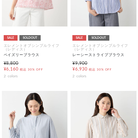
SALE
SOLDOUT
SALE
SOLDOUT
エレメントオブシンプルライフ
エレメントオブシンプルライフ
（レディス）
（レディス）
ペイズリーブラウス
レーシーストライプブラウス
¥8,800
¥9,900
¥6,160
¥6,930
税込
30% OFF
税込
30% OFF
2
colors
2
colors