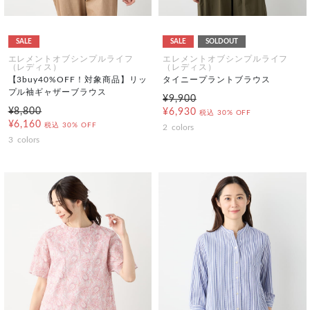
SALE
SALE
SOLDOUT
エレメントオブシンプルライフ
エレメントオブシンプルライフ
（レディス）
（レディス）
【3buy40%OFF！対象商品】リッ
タイニープラントブラウス
プル袖ギャザーブラウス
¥9,900
¥8,800
¥6,930
税込
30% OFF
¥6,160
税込
30% OFF
2
colors
3
colors