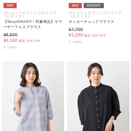
SALE
SALE
SOLDOUT
エレメントオブシンプルライフ
エレメントオブシンプルライフ
（レディス）
（レディス）
【3buy40%OFF！対象商品】サマ
サッカーチェックブラウス
ーサーフェスブラウス
¥7,700
¥8,800
¥5,390
税込
30% OFF
¥6,160
税込
30% OFF
2
colors
2
colors