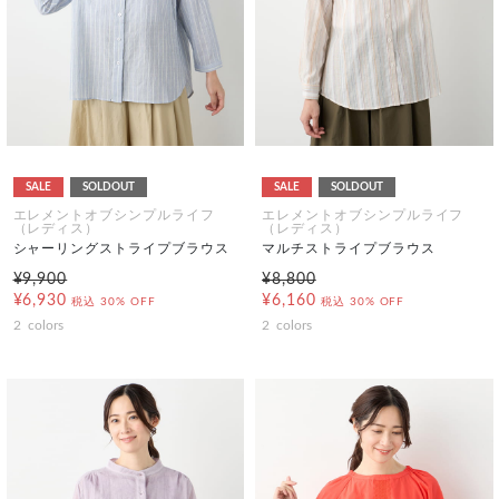
SALE
SOLDOUT
SALE
SOLDOUT
エレメントオブシンプルライフ
エレメントオブシンプルライフ
（レディス）
（レディス）
シャーリングストライプブラウス
マルチストライプブラウス
¥9,900
¥8,800
¥6,930
¥6,160
税込
30% OFF
税込
30% OFF
2
colors
2
colors