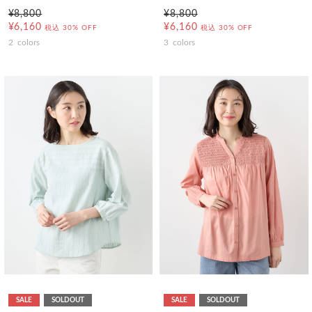
¥8,800
¥8,800
¥6,160
¥6,160
税込
30% OFF
税込
30% OFF
2
colors
3
colors
SALE
SOLDOUT
SALE
SOLDOUT