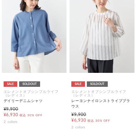
SALE
SOLDOUT
SALE
SOLDOUT
エレメントオブシンプルライフ
エレメントオブシンプルライフ
（レディス）
（レディス）
デイリーデニムシャツ
レーヨンナイロンストライプブラ
ウス
¥9,900
¥9,900
¥6,930
税込
30% OFF
¥6,930
税込
30% OFF
2
colors
2
colors