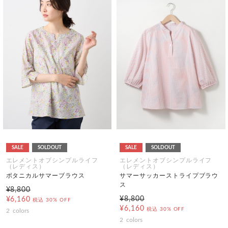
SALE
SOLDOUT
SALE
SOLDOUT
エレメントオブシンプルライフ
エレメントオブシンプルライフ
（レディス）
（レディス）
ボタニカルサマーブラウス
サマーサッカーストライプブラウ
ス
¥8,800
¥8,800
¥6,160
税込
30% OFF
¥6,160
税込
30% OFF
2
colors
2
colors