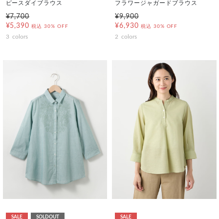
ピースダイブラウス
フラワージャガードブラウス
¥7,700
¥9,900
¥5,390
¥6,930
税込
30% OFF
税込
30% OFF
3
colors
2
colors
SALE
SOLDOUT
SALE