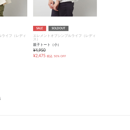
SALE
SOLDOUT
ルライフ（レディ
エレメントオブシンプルライフ（レディ
ス）
親子トート（小）
¥4,950
¥2,475
税込
50% OFF
示