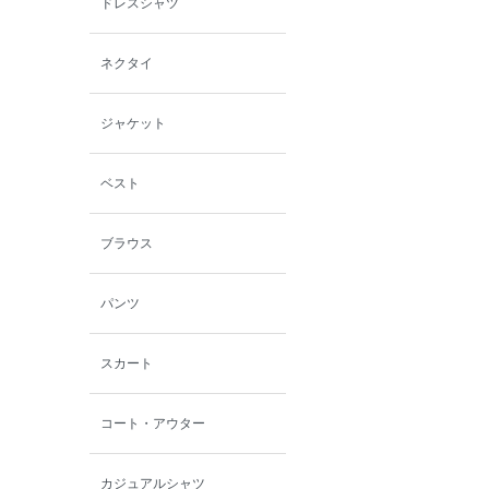
ドレスシャツ
西脇シリーズ
ネクタイ
小泉革店
ジャケット
シャミー
ベスト
パーソンズジーンズ
ブラウス
ファインデーション
パンツ
ローズペッシュ / パル
モンド
スカート
コート・アウター
カジュアルシャツ