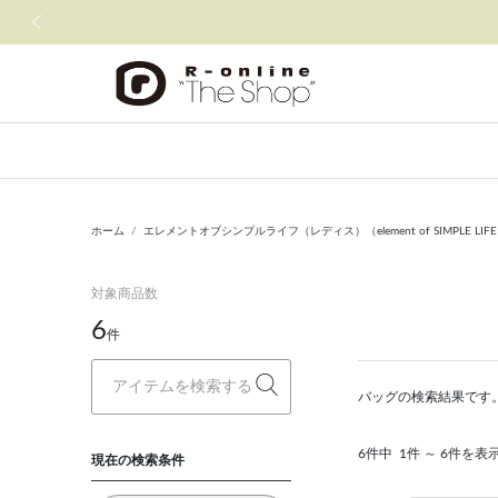
前の画像
ホーム
エレメントオブシンプルライフ（レディス）（element of SIMPLE LIF
対象商品数
6
件
バッグの検索結果です
6件中
1件 ～ 6件を表
現在の検索条件