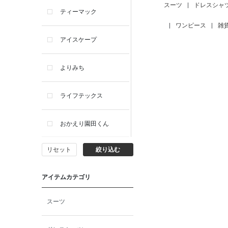
スーツ
|
ドレスシャ
ティーマック
|
ワンピース
|
雑
アイスケープ
よりみち
ライフテックス
おかえり園田くん
リセット
絞り込む
ビー・エー・ジー
アイテムカテゴリ
イヴィスト
スーツ
ミスエディコレクショ
ン