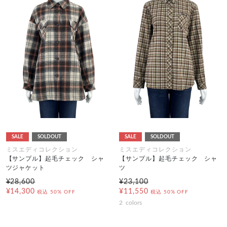
SALE
SOLDOUT
SALE
SOLDOUT
ミスエディコレクション
ミスエディコレクション
【サンプル】起毛チェック シャ
【サンプル】起毛チェック シャ
ツジャケット
ツ
¥28,600
¥23,100
¥14,300
¥11,550
税込
50% OFF
税込
50% OFF
2
colors