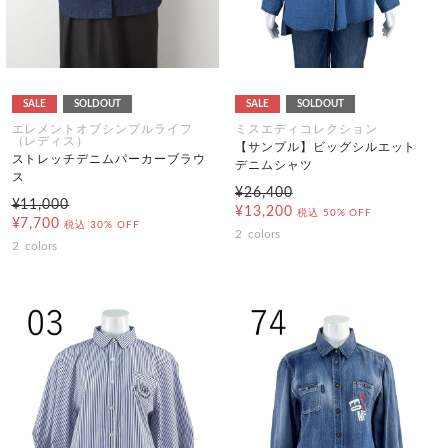
SALE
SOLDOUT
SALE
SOLDOUT
エレメントオブシンプルライフ
ミスエディコレクション
（レディス）
【サンプル】ビッグシルエット
ストレッチデニムパーカーブラウ
デニムシャツ
ス
¥26,400
¥11,000
¥13,200
税込
50% OFF
¥7,700
税込
30% OFF
2
colors
2
colors