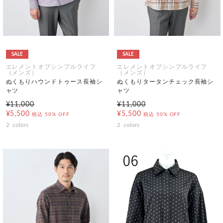
SALE
SALE
エレメントオブシンプルライフ
エレメントオブシンプルライフ
（メンズ）
（メンズ）
ぬくもりハウンドトゥース長袖シ
ぬくもりタータンチェック長袖シ
ャツ
ャツ
¥11,000
¥11,000
¥5,500
¥5,500
税込
50% OFF
税込
50% OFF
2
colors
2
colors