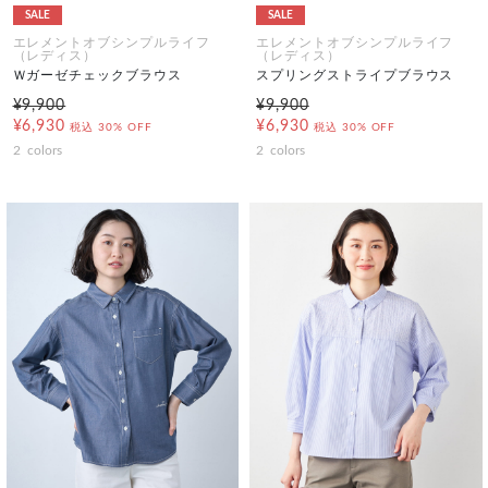
SALE
SALE
エレメントオブシンプルライフ
エレメントオブシンプルライフ
（レディス）
（レディス）
Ｗガーゼチェックブラウス
スプリングストライプブラウス
¥9,900
¥9,900
¥6,930
¥6,930
税込
30% OFF
税込
30% OFF
2
colors
2
colors