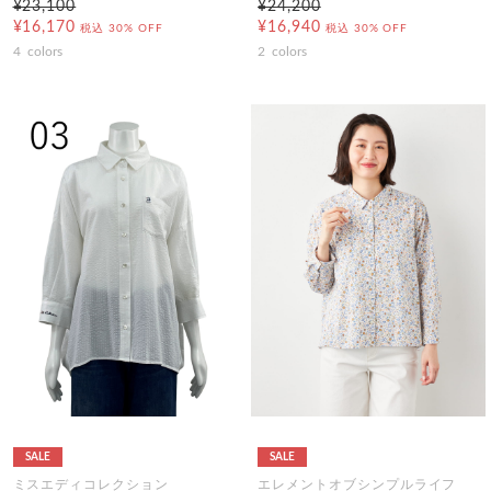
¥23,100
¥24,200
¥16,170
¥16,940
税込
30% OFF
税込
30% OFF
4
colors
2
colors
SALE
SALE
ミスエディコレクション
エレメントオブシンプルライフ