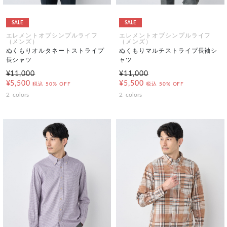
SALE
SALE
エレメントオブシンプルライフ
エレメントオブシンプルライフ
（メンズ）
（メンズ）
ぬくもりオルタネートストライプ
ぬくもりマルチストライプ長袖シ
長シャツ
ャツ
¥11,000
¥11,000
¥5,500
¥5,500
税込
50% OFF
税込
50% OFF
2
colors
2
colors