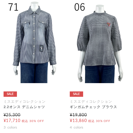
SALE
SALE
ミスエディコレクション
ミスエディコレクション
2.2オンス デニムシャツ
ギンガムチェック ブラウス
¥25,300
¥19,800
¥17,710
¥13,860
税込
30% OFF
税込
30% OFF
3
colors
4
colors