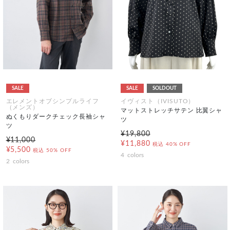
SALE
SALE
SOLDOUT
エレメントオブシンプルライフ
イヴィスト（IVISUTO）
（メンズ）
マットストレッチサテン 比翼シャ
ぬくもりダークチェック長袖シャ
ツ
ツ
¥19,800
¥11,000
¥11,880
税込
40% OFF
¥5,500
税込
50% OFF
4
colors
2
colors