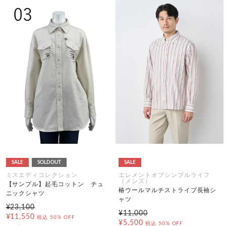
SALE
SOLDOUT
SALE
ミスエディコレクション
エレメントオブシンプルライフ
（メンズ）
【サンプル】起毛コットン チュ
椿ウールマルチストライプ長袖シ
ニックシャツ
ャツ
¥23,100
¥11,000
¥11,550
税込
50% OFF
¥5,500
税込
50% OFF