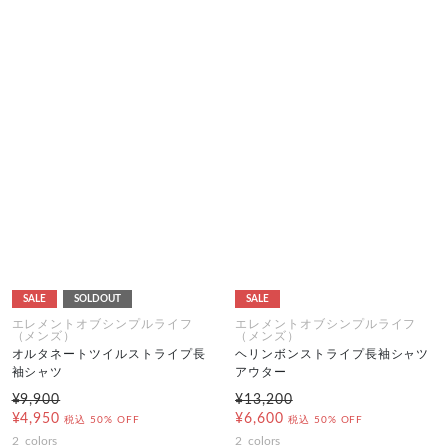
SALE
SOLDOUT
SALE
エレメントオブシンプルライフ
エレメントオブシンプルライフ
（メンズ）
（メンズ）
オルタネートツイルストライプ長
ヘリンボンストライプ長袖シャツ
袖シャツ
アウター
¥9,900
¥13,200
¥4,950
¥6,600
税込
50% OFF
税込
50% OFF
2
colors
2
colors