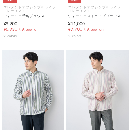
SALE
SALE
エレメントオブシンプルライフ
エレメントオブシンプルライフ
（レディス）
（レディス）
ウォーミー千鳥ブラウス
ウォーミーストライプブラウス
¥9,900
¥11,000
¥6,930
¥7,700
税込
30% OFF
税込
30% OFF
2
colors
2
colors