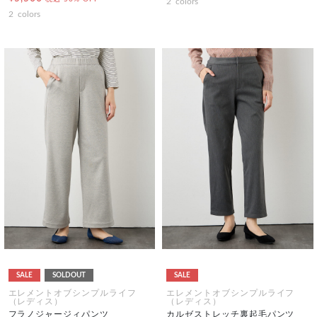
2
colors
2
colors
SALE
SOLDOUT
SALE
エレメントオブシンプルライフ
エレメントオブシンプルライフ
（レディス）
（レディス）
フラノジャージィパンツ
カルゼストレッチ裏起毛パンツ