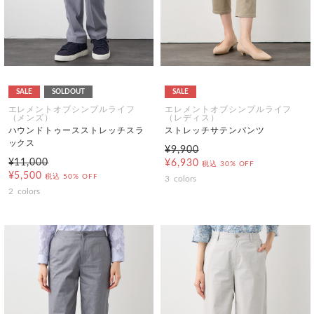
SALE
SOLDOUT
SALE
エレメントオブシンプルライフ
エレメントオブシンプルライフ
（メンズ）
（レディス）
ハウンドトゥースストレッチスラ
ストレッチサテンパンツ
ックス
¥9,900
¥11,000
¥6,930
税込
30% OFF
¥5,500
税込
50% OFF
3
colors
2
colors