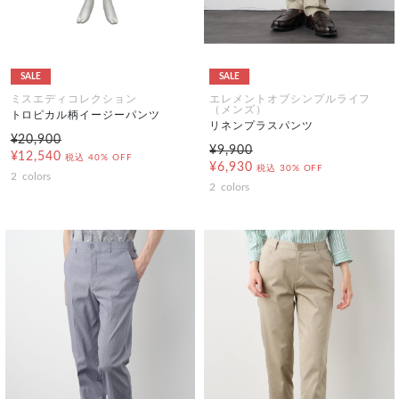
SALE
SALE
ミスエディコレクション
エレメントオブシンプルライフ
（メンズ）
トロピカル柄イージーパンツ
リネンプラスパンツ
¥20,900
¥9,900
¥12,540
税込
40% OFF
¥6,930
税込
30% OFF
2
colors
2
colors