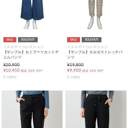
SALE
SOLDOUT
SALE
SOLDOUT
ミスエディコレクション
ミスエディコレクション
【サンプル】セミブーツカットデ
【サンプル】カルゼストレッチパ
ニムパンツ
ンツ
¥20,900
¥19,800
¥10,450
¥9,900
税込
50% OFF
税込
50% OFF
3
colors
2
colors