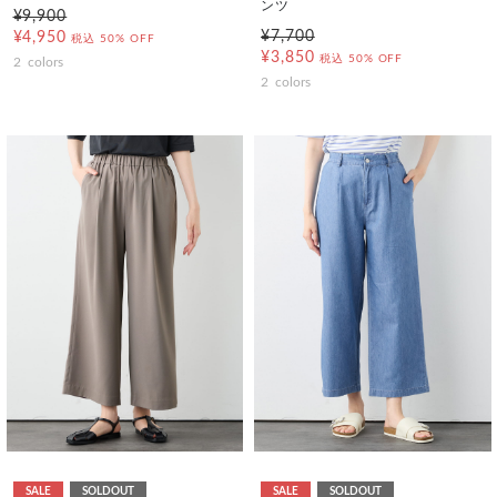
ンツ
¥9,900
¥7,700
¥4,950
税込
50% OFF
¥3,850
税込
50% OFF
2
colors
2
colors
SALE
SOLDOUT
SALE
SOLDOUT