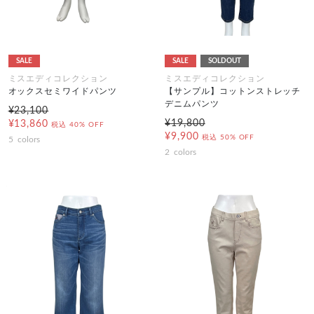
SALE
SALE
SOLDOUT
ミスエディコレクション
ミスエディコレクション
オックスセミワイドパンツ
【サンプル】コットンストレッチ
デニムパンツ
¥23,100
¥19,800
¥13,860
税込
40% OFF
¥9,900
税込
50% OFF
5
colors
2
colors