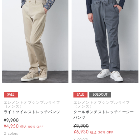
SALE
SALE
SOLDOUT
エレメントオブシンプルライフ
エレメントオブシンプルライフ
（メンズ）
（メンズ）
ライトツイルストレッチパンツ
クールポンチストレッチイージー
パンツ
¥9,900
¥9,900
¥4,950
税込
50% OFF
¥6,930
税込
30% OFF
2
colors
2
colors