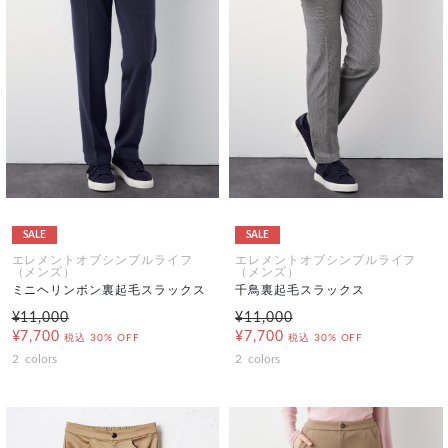
SALE
SALE
エレメントオブシンプルライフ
エレメントオブシンプルライフ
（メンズ）
（メンズ）
ミニヘリンボン裏起毛スラックス
千鳥裏起毛スラックス
¥11,000
¥11,000
¥7,700
¥7,700
税込
30% OFF
税込
30% OFF
2
colors
2
colors