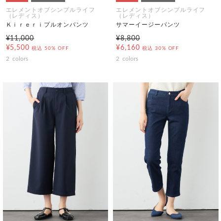
エレメントオブシンプルライフ
エレメントオブシンプルライフ
（レディス）
（レディス）
Ｋｉｒｅｒｉプルオンパンツ
サマーイージーパンツ
¥11,000
¥8,800
¥5,500
¥6,160
税込
50% OFF
税込
30% OFF
2
colors
2
colors