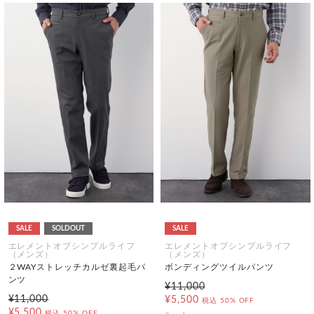
SALE
SOLDOUT
SALE
エレメントオブシンプルライフ
エレメントオブシンプルライフ
（メンズ）
（メンズ）
２WAYストレッチカルゼ裏起毛パ
ボンディングツイルパンツ
ンツ
¥11,000
¥11,000
¥5,500
税込
50% OFF
¥5,500
税込
50% OFF