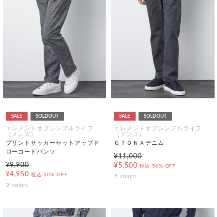
SALE
SOLDOUT
SALE
SOLDOUT
エレメントオブシンプルライフ
エレメントオブシンプルライフ
（メンズ）
（メンズ）
プリントサッカーセットアップド
ＯＴＯＮＡデニム
ローコードパンツ
¥11,000
¥9,900
¥5,500
税込
50% OFF
¥4,950
税込
50% OFF
2
colors
2
colors