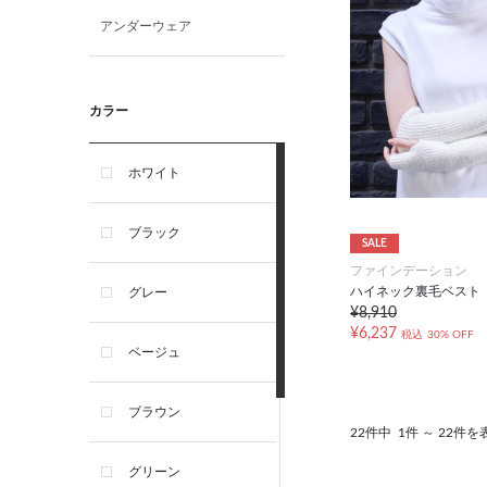
アンダーウェア
カラー
ホワイト
ブラック
SALE
ファインデーション
ハイネック裏毛ベスト
グレー
¥8,910
¥6,237
税込
30% OFF
ベージュ
ブラウン
22件中
1件 ～ 22件を
グリーン