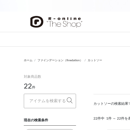
前の画像
ホーム
ファインデーション（finedation）
カットソー
対象商品数
22
件
カットソーの検索結果
22件中
1件 ～ 22件を
現在の検索条件