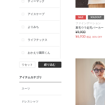
ティーマック
アイスケープ
SALE
SOLDOUT
ファインデーション
よりみち
裏毛ウラ起毛パーカー
¥9,900
¥6,930
税込
30% OFF
ライフテックス
おかえり園田くん
リセット
絞り込む
ビー・エー・ジー
アイテムカテゴリ
イヴィスト
スーツ
ミスエディコレクショ
ン
ドレスシャツ