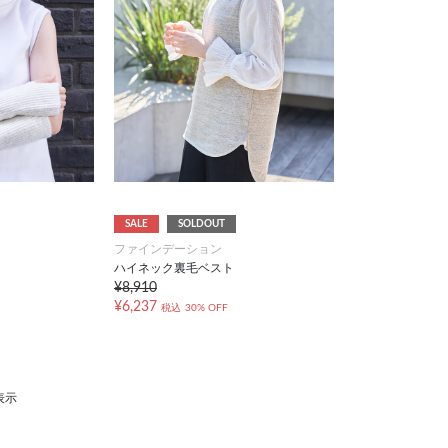
SALE
SOLDOUT
ファインデーション
ハイネック裏毛ベスト
¥8,910
¥6,237
税込
30% OFF
表示