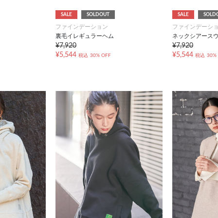
SALE
SOLDOUT
SALE
SOLD
ファインデーション
ファインデーシ
裏毛イレギュラーヘム
ネックシアース
¥7,920
¥7,920
¥5,544
¥5,544
税込
30% OFF
税込
30%