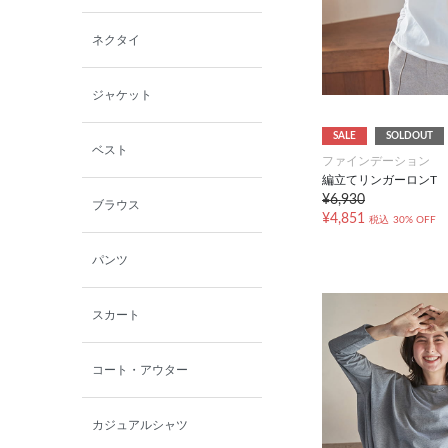
西脇シリーズ
ネクタイ
小泉革店
ジャケット
シャミー
SALE
SOLDOUT
ベスト
ファインデーション
編立てリンガーロンT
パーソンズジーンズ
¥6,930
ブラウス
¥4,851
税込
30% OFF
ファインデーション
パンツ
ローズペッシュ / パル
モンド
スカート
コート・アウター
カジュアルシャツ