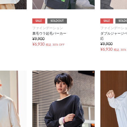
SALE
SOLDOUT
SALE
SOLD
ファインデーション
ファインデーシ
裏毛ウラ起毛パーカー
ダブルジャージベ
応
¥9,900
¥9,900
¥6,930
税込
30% OFF
¥6,930
税込
30%