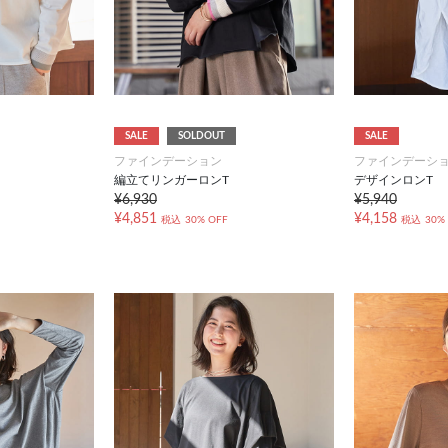
SALE
SOLDOUT
SALE
ファインデーション
ファインデーシ
編立てリンガーロンT
デザインロンT
¥6,930
¥5,940
¥4,851
¥4,158
税込
30% OFF
税込
30%