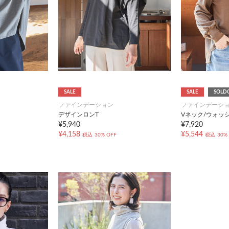
SALE
SALE
SOLD
ファインデーション
ファインデーシ
デザインロンT
Vネック/ウォッ
¥5,940
¥7,920
¥4,158
¥5,544
税込
30% OFF
税込
30%