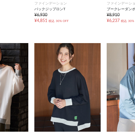
ファインデーション
ファインデーシ
バックジップロンT
ブークレーダンボ
¥6,930
¥8,910
¥4,851
¥6,237
税込
30% OFF
税込
30%