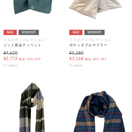
SALE
SOLDOUT
SALE
SOLDOUT
ミスエディコレクション
ミスエディコレクション
ニット差込ティペット
ポケッタブルマフラー
¥4,620
¥5,280
¥2,772
¥3,168
税込
40% OFF
税込
40% OFF
3
colors
3
colors