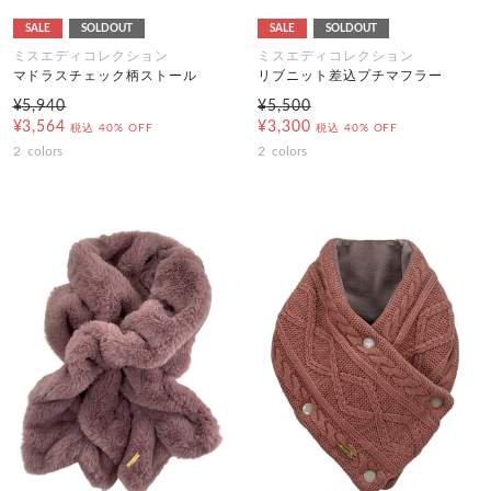
SALE
SOLDOUT
SALE
SOLDOUT
ミスエディコレクション
ミスエディコレクション
マドラスチェック柄ストール
リブニット差込プチマフラー
¥5,940
¥5,500
¥3,564
¥3,300
税込
40% OFF
税込
40% OFF
2
colors
2
colors