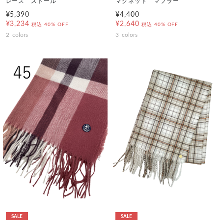
レース ストール
マグネット マフラー
¥5,390
¥4,400
¥3,234
¥2,640
税込
40% OFF
税込
40% OFF
2
colors
3
colors
SALE
SALE