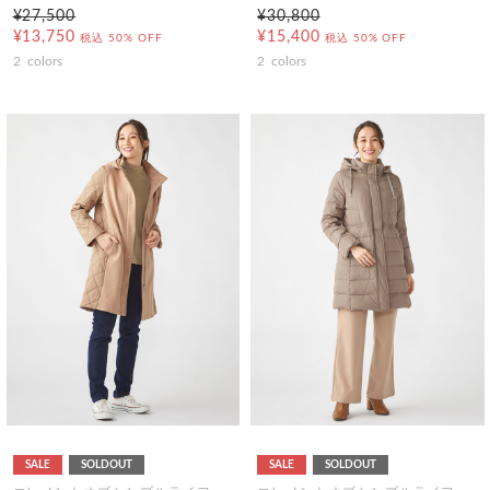
¥27,500
¥30,800
¥13,750
¥15,400
税込
50% OFF
税込
50% OFF
2
colors
2
colors
SALE
SOLDOUT
SALE
SOLDOUT