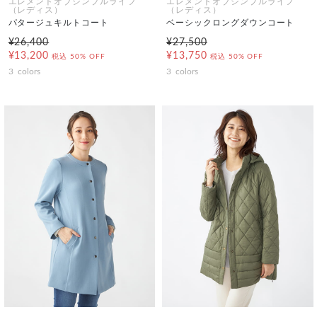
エレメントオブシンプルライフ
エレメントオブシンプルライフ
（レディス）
（レディス）
パタージュキルトコート
ベーシックロングダウンコート
¥26,400
¥27,500
¥13,200
¥13,750
税込
50% OFF
税込
50% OFF
3
colors
3
colors