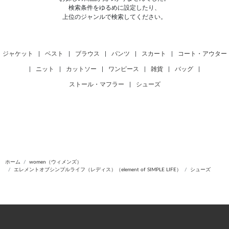
検索条件をゆるめに設定したり、
上位のジャンルで検索してください。
ジャケット
|
ベスト
|
ブラウス
|
パンツ
|
スカート
|
コート・アウター
|
ニット
|
カットソー
|
ワンピース
|
雑貨
|
バッグ
|
ストール・マフラー
|
シューズ
ホーム
women（ウィメンズ）
エレメントオブシンプルライフ（レディス）（element of SIMPLE LIFE）
シューズ