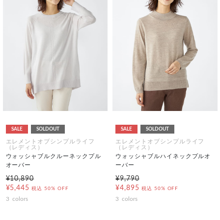
SALE
SOLDOUT
SALE
SOLDOUT
エレメントオブシンプルライフ
エレメントオブシンプルライフ
（レディス）
（レディス）
ウォッシャブルクルーネックプル
ウォッシャブルハイネックプルオ
オーバー
ーバー
¥10,890
¥9,790
¥5,445
¥4,895
税込
50% OFF
税込
50% OFF
3
colors
3
colors