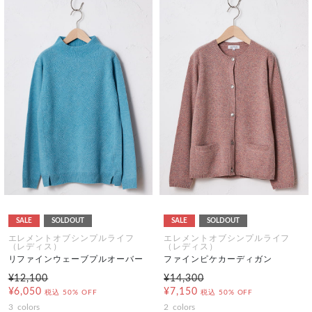
SALE
SOLDOUT
SALE
SOLDOUT
エレメントオブシンプルライフ
エレメントオブシンプルライフ
（レディス）
（レディス）
リファインウェーブプルオーバー
ファインピケカーディガン
¥12,100
¥14,300
¥6,050
¥7,150
税込
50% OFF
税込
50% OFF
3
colors
2
colors