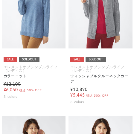
SALE
SOLDOUT
SALE
SOLDOUT
エレメントオブシンプルライフ
エレメントオブシンプルライフ
（レディス）
（レディス）
カラーニット
ウォッシャブルクルーネックカー
デ
¥12,100
¥10,890
¥6,050
税込
50% OFF
¥5,445
税込
50% OFF
3
colors
3
colors