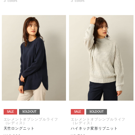
3
colors
3
colors
SALE
SOLDOUT
SALE
SOLDOUT
エレメントオブシンプルライフ
エレメントオブシンプルライフ
（レディス）
（レディス）
天竺ロングニット
ハイネック変形リブニット