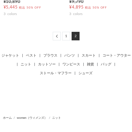
¥10,890
¥9,790
¥5,445
¥4,895
税込
50% OFF
税込
50% OFF
3
colors
3
colors
Previous
1
2
ジャケット
|
ベスト
|
ブラウス
|
パンツ
|
スカート
|
コート・アウター
|
ニット
|
カットソー
|
ワンピース
|
雑貨
|
バッグ
|
ストール・マフラー
|
シューズ
ホーム
women（ウィメンズ）
ニット