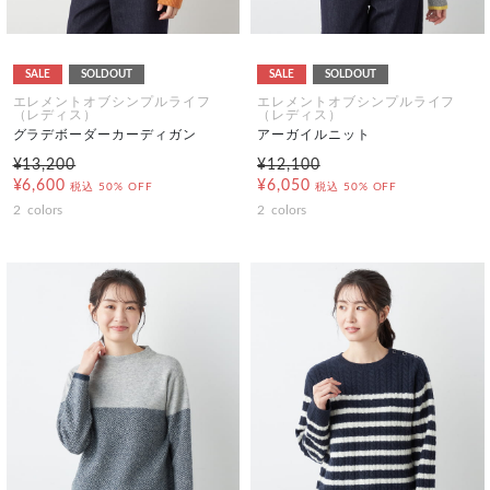
SALE
SOLDOUT
SALE
SOLDOUT
エレメントオブシンプルライフ
エレメントオブシンプルライフ
（レディス）
（レディス）
グラデボーダーカーディガン
アーガイルニット
¥13,200
¥12,100
¥6,600
¥6,050
税込
50% OFF
税込
50% OFF
2
colors
2
colors