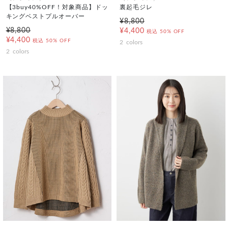
【3buy40%OFF！対象商品】ドッ
裏起毛ジレ
キングベストプルオーバー
¥8,800
¥8,800
¥4,400
税込
50% OFF
¥4,400
税込
50% OFF
2
colors
2
colors