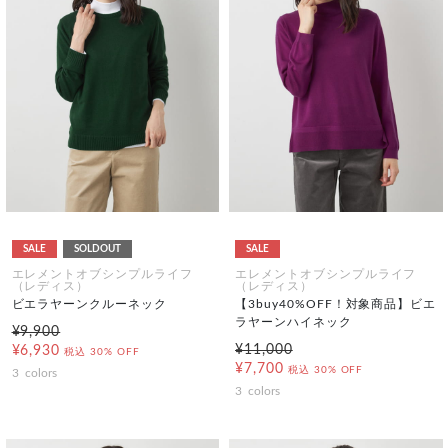
SALE
SOLDOUT
SALE
エレメントオブシンプルライフ
エレメントオブシンプルライフ
（レディス）
（レディス）
ビエラヤーンクルーネック
【3buy40%OFF！対象商品】ビエ
ラヤーンハイネック
¥9,900
¥11,000
¥6,930
税込
30% OFF
¥7,700
税込
30% OFF
3
colors
3
colors