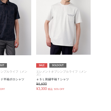
OUT
SALE
SOLDOUT
シンプルライフ（メン
エレメントオブシンプルライフ（メン
ズ）
ード半袖ポロシャツ
ｅＳＬ刺繍半袖Ｔシャツ
¥6,600
¥3,300
 OFF
税込
50% OFF