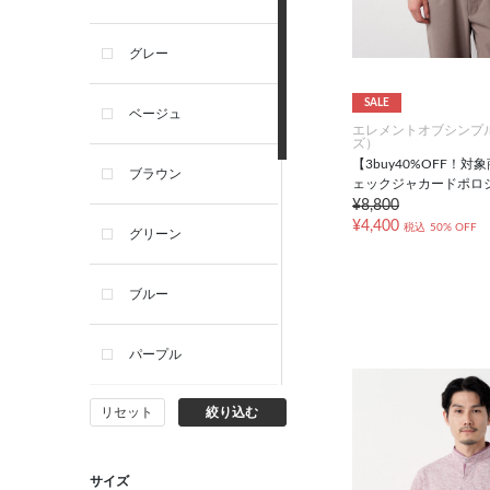
グレー
SALE
ベージュ
エレメントオブシンプ
ズ）
【3buy40%OFF！
ブラウン
ェックジャカードポロ
¥8,800
¥4,400
税込
50% OFF
グリーン
ブルー
パープル
リセット
絞り込む
イエロー
ピンク
サイズ