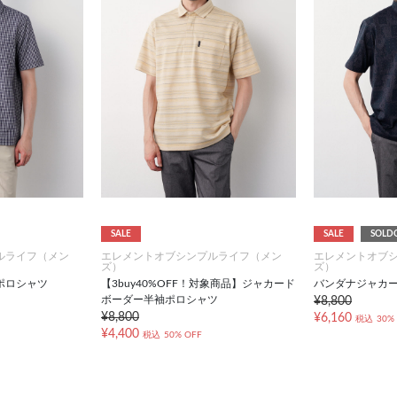
SALE
SALE
SOLD
ルライフ（メン
エレメントオブシンプルライフ（メン
エレメントオブ
ズ）
ズ）
ポロシャツ
【3buy40%OFF！対象商品】ジャカード
バンダナジャカ
ボーダー半袖ポロシャツ
¥8,800
¥8,800
¥6,160
税込
30%
¥4,400
税込
50% OFF