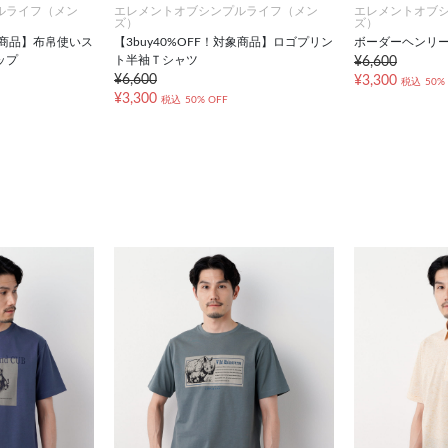
ルライフ（メン
エレメントオブシンプルライフ（メン
エレメントオブ
ズ）
ズ）
対象商品】布帛使いス
【3buy40%OFF！対象商品】ロゴプリン
ボーダーヘンリ
ップ
ト半袖Ｔシャツ
¥6,600
¥6,600
¥3,300
税込
50%
¥3,300
税込
50% OFF