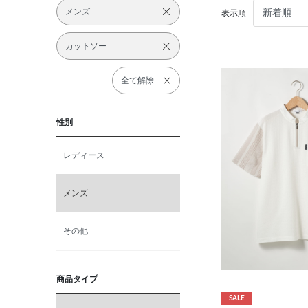
メンズ
表示順
カットソー
全て解除
性別
レディース
メンズ
その他
商品タイプ
SALE