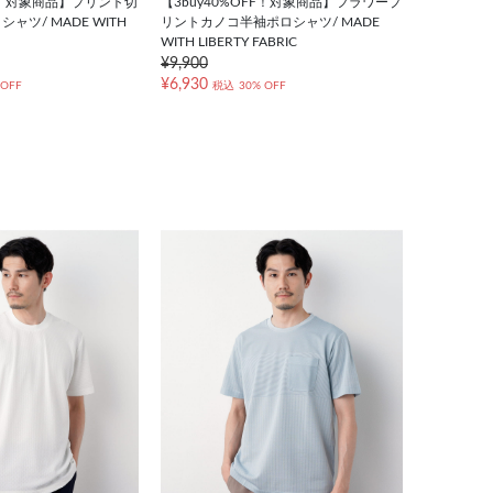
FF！対象商品】プリント切
【3buy40%OFF！対象商品】フラワープ
ャツ/ MADE WITH
リントカノコ半袖ポロシャツ/ MADE
WITH LIBERTY FABRIC
¥9,900
¥6,930
 OFF
税込
30% OFF