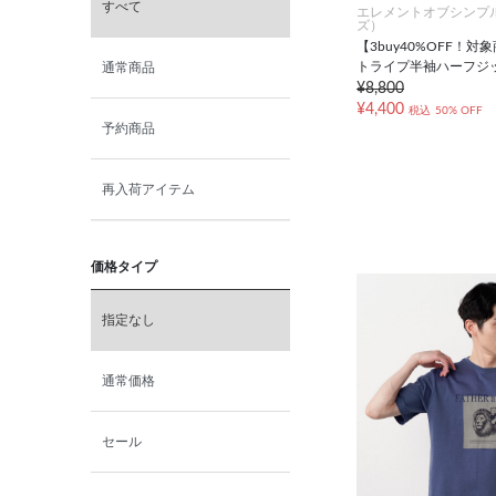
すべて
エレメントオブシンプ
ズ）
【3buy40%OFF！
トライプ半袖ハーフジ
通常商品
¥8,800
¥4,400
税込
50% OFF
予約商品
再入荷アイテム
価格タイプ
指定なし
通常価格
セール