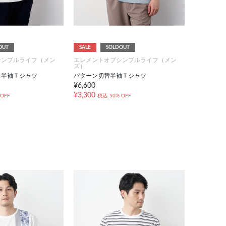
OUT
SALE
SOLDOUT
シンプルライフ（メン
エレメントオブシンプルライフ（メン
ズ）
ス半袖Ｔシャツ
パターン切替半袖Ｔシャツ
¥6,600
¥3,300
 OFF
税込
50% OFF