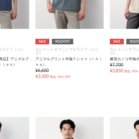
SALE
SOLDOUT
SALE
SOLD
ルライフ（メン
エレメントオブシンプルライフ（メン
エレメントオブ
ズ）
ズ）
対象商品】アニマルプ
アニマルプリント半袖Ｔシャツ（ｒｈｉ
麻混カノコ半袖
ｌｉｏｎ）
ｎｏ）
¥7,700
¥6,600
¥3,850
税込
50%
¥3,300
税込
50% OFF