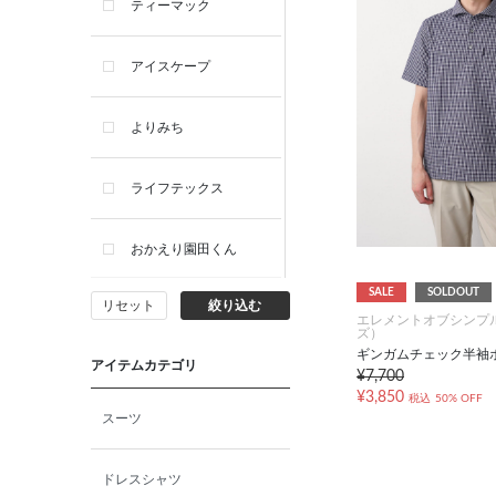
ティーマック
アイスケープ
よりみち
ライフテックス
おかえり園田くん
SALE
SOLDOUT
リセット
絞り込む
ビー・エー・ジー
エレメントオブシンプ
ズ）
ギンガムチェック半袖
アイテムカテゴリ
イヴィスト
¥7,700
¥3,850
税込
50% OFF
スーツ
ミスエディコレクショ
ン
ドレスシャツ