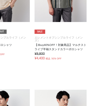
OUT
SALE
シンプルライフ（メン
エレメントオブシンプルライフ（メン
ズ）
ポロシャツ
【3buy40%OFF！対象商品】マルチスト
ライプ半袖スタンドカラーポロシャツ
¥8,800
 OFF
¥4,400
税込
50% OFF