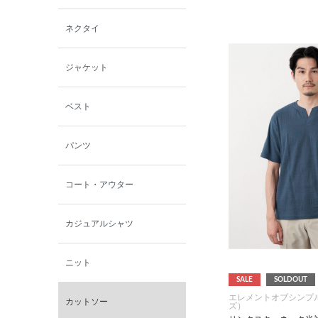
西脇シリーズ
ネクタイ
小泉革店
ジャケット
シャミー
ベスト
パーソンズジーンズ
パンツ
ファインデーション
コート・アウター
ローズペッシュ / パル
モンド
カジュアルシャツ
ニット
SALE
SOLDOUT
エレメントオブシンプ
カットソー
ズ）