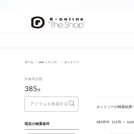
前の画像
ホーム
men（メンズ）
カットソー
対象商品数
385
件
カットソーの検索結果
385件中
121件 ～ 1
現在の検索条件