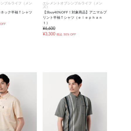
シンプルライフ（メン
エレメントオブシンプルライフ（メン
ズ）
ーネック半袖Ｔシャツ
【3buy40%OFF！対象商品】アニマルプ
リント半袖Ｔシャツ（ｅｌｅｐｈａｎ
ｔ）
 OFF
¥6,600
¥3,300
税込
50% OFF