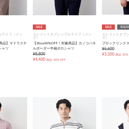
SALE
SALE
SOLD
ルライフ（メン
エレメントオブシンプルライフ（メン
エレメントオブ
ズ）
ズ）
対象商品】マドラスチ
【3buy40%OFF！対象商品】カノコパネ
ブロックリンク
シャツ
ルボーダー半袖ポロシャツ
¥6,600
¥8,800
¥3,300
税込
50%
¥4,400
税込
50% OFF