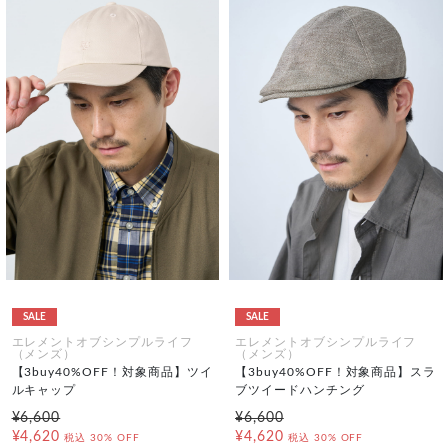
SALE
SALE
エレメントオブシンプルライフ
エレメントオブシンプルライフ
（メンズ）
（メンズ）
【3buy40%OFF！対象商品】ツイ
【3buy40%OFF！対象商品】スラ
ルキャップ
ブツイードハンチング
¥6,600
¥6,600
¥4,620
¥4,620
税込
30% OFF
税込
30% OFF