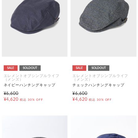
SALE
SOLDOUT
SALE
SOLDOUT
エレメントオブシンプルライフ
エレメントオブシンプルライフ
（メンズ）
（メンズ）
ネイビーハンチングキャップ
チェックハンチングキャップ
¥6,600
¥6,600
¥4,620
¥4,620
税込
30% OFF
税込
30% OFF