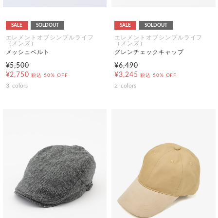
SALE
SOLDOUT
SALE
SOLDOUT
エレメントオブシンプルライフ
エレメントオブシンプルライフ
（メンズ）
（メンズ）
メッシュベルト
グレンチェックキャップ
¥5,500
¥6,490
¥2,750
¥3,245
税込
50% OFF
税込
50% OFF
3
colors
2
colors