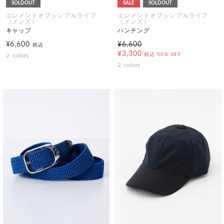
SOLDOUT
SALE
SOLDOUT
エレメントオブシンプルライフ
エレメントオブシンプルライフ
（メンズ）
（メンズ）
キャップ
ハンチング
¥6,600
¥6,600
税込
¥3,300
税込
50% OFF
2
colors
2
colors