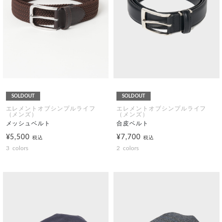
SOLDOUT
SOLDOUT
エレメントオブシンプルライフ
エレメントオブシンプルライフ
（メンズ）
（メンズ）
メッシュベルト
合皮ベルト
¥5,500
¥7,700
税込
税込
3
colors
2
colors