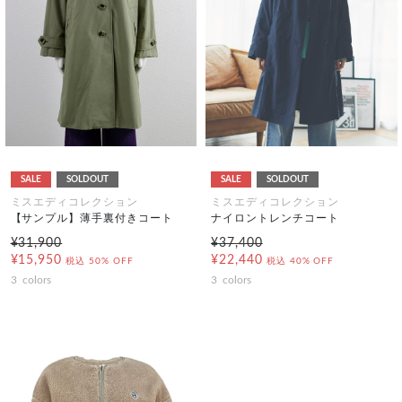
SALE
SOLDOUT
SALE
SOLDOUT
ミスエディコレクション
ミスエディコレクション
【サンプル】薄手裏付きコート
ナイロントレンチコート
¥31,900
¥37,400
¥15,950
¥22,440
税込
50% OFF
税込
40% OFF
3
colors
3
colors