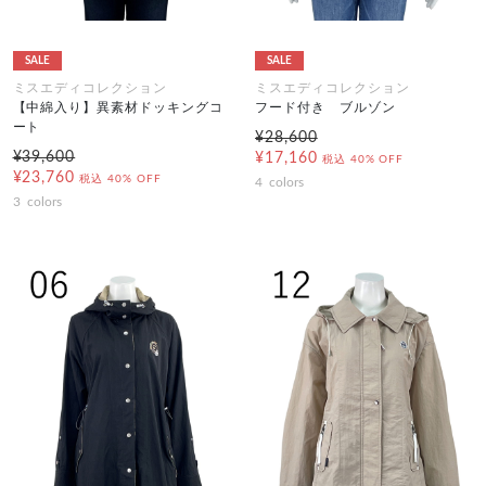
SALE
SALE
ミスエディコレクション
ミスエディコレクション
【中綿入り】異素材ドッキングコ
フード付き ブルゾン
ート
¥28,600
¥39,600
¥17,160
税込
40% OFF
¥23,760
税込
40% OFF
4
colors
3
colors