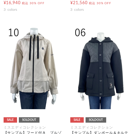
¥16,940
¥21,560
税込
30% OFF
税込
30% OFF
3
colors
3
colors
SALE
SOLDOUT
SALE
SOLDOUT
ミスエディコレクション
ミスエディコレクション
【サンプル】フード付き ブルゾ
【サンプル】ダンボール＆キルテ