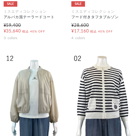
SALE
SALE
ミスエディコレクション
ミスエディコレクション
アルパカ混テーラードコート
フード付きタフタブルゾン
¥59,400
¥28,600
¥35,640
¥17,160
税込
40% OFF
税込
40% OFF
3
colors
4
colors