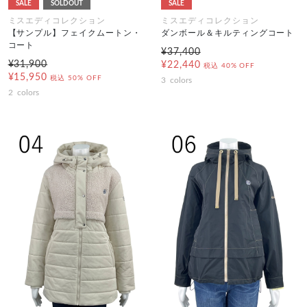
SALE
SOLDOUT
SALE
ミスエディコレクション
ミスエディコレクション
【サンプル】フェイクムートン・
ダンボール＆キルティングコート
コート
¥37,400
¥31,900
¥22,440
税込
40% OFF
¥15,950
税込
50% OFF
3
colors
2
colors