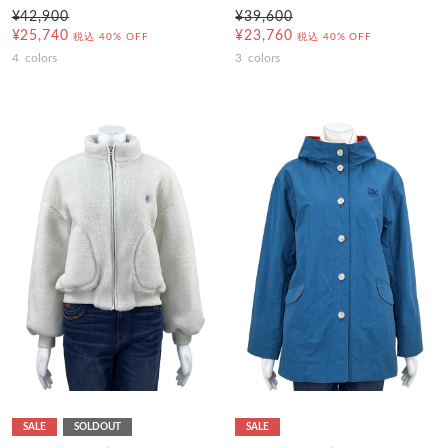
¥42,900
¥39,600
¥25,740
¥23,760
税込
40% OFF
税込
40% OFF
4
colors
3
colors
SALE
SOLDOUT
SALE