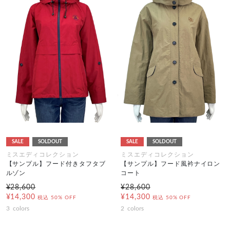
SALE
SOLDOUT
SALE
SOLDOUT
ミスエディコレクション
ミスエディコレクション
【サンプル】フード付きタフタブ
【サンプル】フード風衿ナイロン
ルゾン
コート
¥28,600
¥28,600
¥14,300
¥14,300
税込
50% OFF
税込
50% OFF
3
colors
2
colors