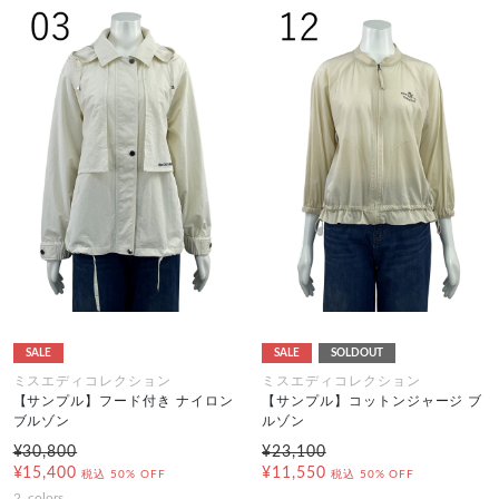
SALE
SALE
SOLDOUT
ミスエディコレクション
ミスエディコレクション
【サンプル】フード付き ナイロン
【サンプル】コットンジャージ ブ
ブルゾン
ルゾン
¥30,800
¥23,100
¥15,400
¥11,550
税込
50% OFF
税込
50% OFF
2
colors