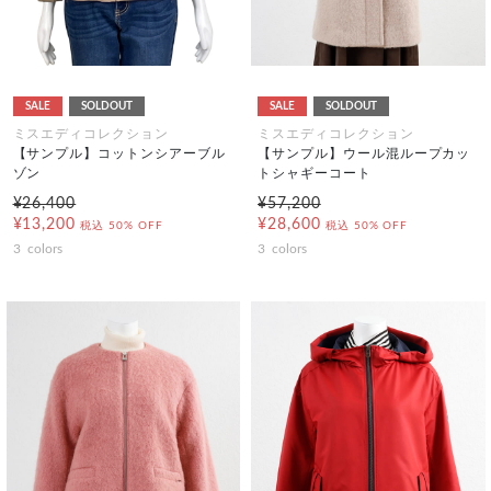
SALE
SOLDOUT
SALE
SOLDOUT
ミスエディコレクション
ミスエディコレクション
【サンプル】コットンシアーブル
【サンプル】ウール混ループカッ
ゾン
トシャギーコート
¥26,400
¥57,200
¥13,200
¥28,600
税込
50% OFF
税込
50% OFF
3
colors
3
colors