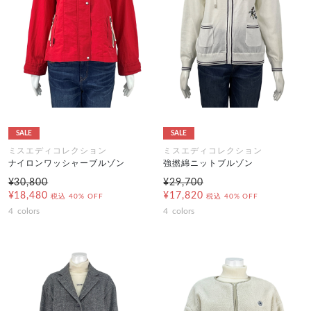
SALE
SALE
ミスエディコレクション
ミスエディコレクション
ナイロンワッシャーブルゾン
強撚綿ニットブルゾン
¥30,800
¥29,700
¥18,480
¥17,820
税込
40% OFF
税込
40% OFF
4
colors
4
colors