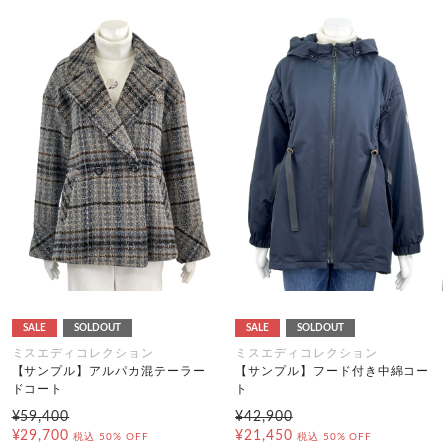
SALE
SOLDOUT
SALE
SOLDOUT
ミスエディコレクション
ミスエディコレクション
【サンプル】アルパカ混テーラー
【サンプル】フード付き中綿コー
ドコート
ト
¥59,400
¥42,900
¥29,700
¥21,450
税込
50% OFF
税込
50% OFF