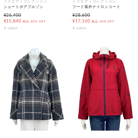
ミスエディコレクション
ミスエディコレクション
ショートボアブルゾン
フード風衿ナイロンコート
¥26,400
¥28,600
¥15,840
¥17,160
税込
40% OFF
税込
40% OFF
3
colors
4
colors