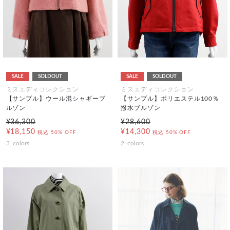
SALE
SOLDOUT
SALE
SOLDOUT
ミスエディコレクション
ミスエディコレクション
【サンプル】ウール混シャギーブ
【サンプル】ポリエステル100％
ルゾン
撥水ブルゾン
¥36,300
¥28,600
¥18,150
¥14,300
税込
50% OFF
税込
50% OFF
3
colors
2
colors