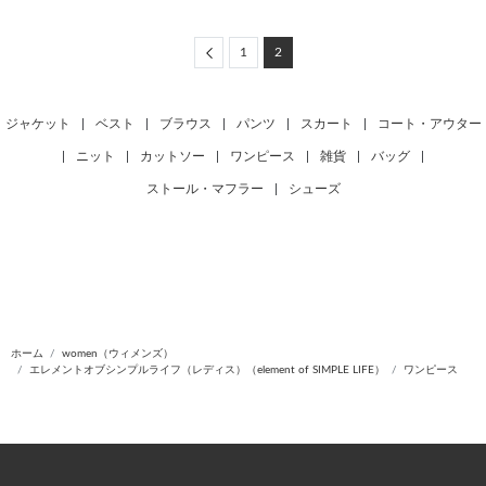
Previous
1
2
ジャケット
|
ベスト
|
ブラウス
|
パンツ
|
スカート
|
コート・アウター
|
ニット
|
カットソー
|
ワンピース
|
雑貨
|
バッグ
|
ストール・マフラー
|
シューズ
ホーム
women（ウィメンズ）
エレメントオブシンプルライフ（レディス）（element of SIMPLE LIFE）
ワンピース