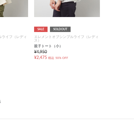
SALE
SOLDOUT
ルライフ（レディ
エレメントオブシンプルライフ（レディ
ス）
親子トート（小）
¥4,950
¥2,475
税込
50% OFF
示