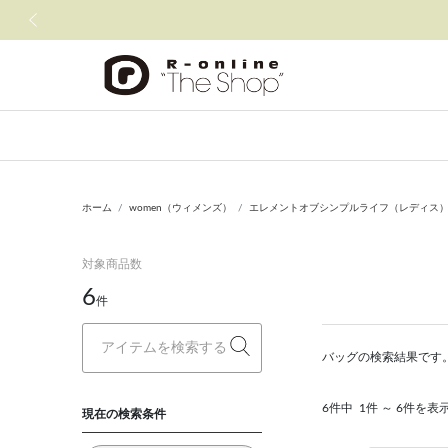
前の画像
ホーム
women（ウィメンズ）
エレメントオブシンプルライフ（レディス）（eleme
対象商品数
6
件
バッグの検索結果です
6件中
1件 ～ 6件を表
現在の検索条件