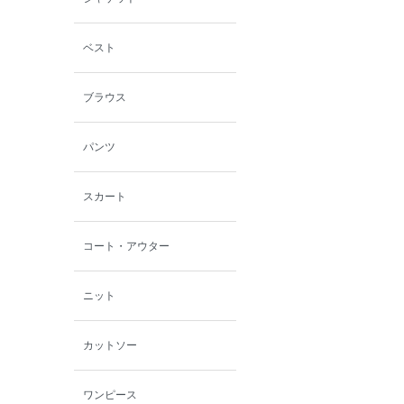
ミスエディコレクショ
ン
ベスト
西脇シリーズ
ブラウス
小泉革店
パンツ
シャミー
スカート
パーソンズジーンズ
コート・アウター
ファインデーション
ニット
ローズペッシュ / パル
モンド
カットソー
ワンピース