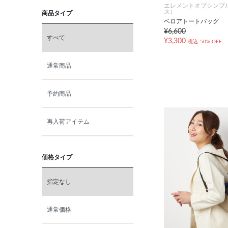
エレメントオブシンプ
ス）
商品タイプ
ベロアトートバッグ
¥6,600
すべて
¥3,300
税込
50% OFF
通常商品
予約商品
再入荷アイテム
価格タイプ
指定なし
通常価格