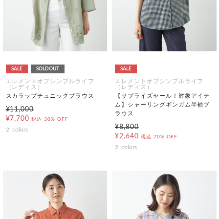
SALE
SOLDOUT
SALE
エレメントオブシンプルライフ
エレメントオブシンプルライフ
（レディス）
（レディス）
スカラップチュニックブラウス
【サプライズセール！対象アイテ
ム】シャーリングギンガム半袖ブ
¥11,000
ラウス
¥7,700
税込
30% OFF
¥8,800
2
colors
¥2,640
税込
70% OFF
2
colors