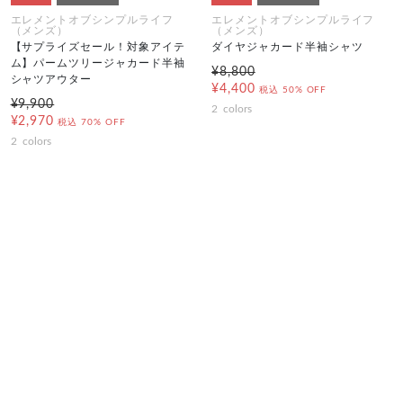
エレメントオブシンプルライフ
エレメントオブシンプルライフ
（メンズ）
（メンズ）
【サプライズセール！対象アイテ
ダイヤジャカード半袖シャツ
ム】パームツリージャカード半袖
¥8,800
シャツアウター
¥4,400
税込
50% OFF
¥9,900
2
colors
¥2,970
税込
70% OFF
2
colors