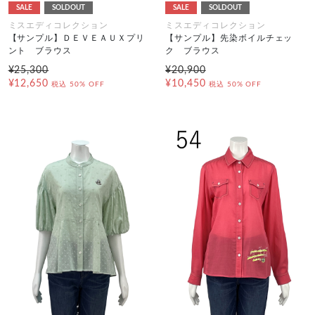
SALE
SOLDOUT
SALE
SOLDOUT
ミスエディコレクション
ミスエディコレクション
【サンプル】ＤＥＶＥＡＵＸプリ
【サンプル】先染ボイルチェッ
ント ブラウス
ク ブラウス
¥25,300
¥20,900
¥12,650
¥10,450
税込
50% OFF
税込
50% OFF