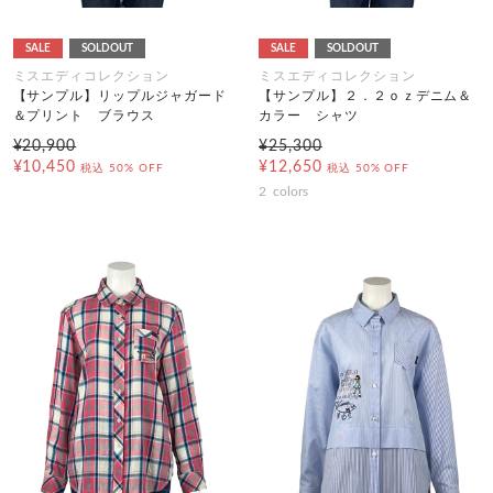
SALE
SOLDOUT
SALE
SOLDOUT
ミスエディコレクション
ミスエディコレクション
【サンプル】リップルジャガード
【サンプル】２．２ｏｚデニム＆
＆プリント ブラウス
カラー シャツ
¥20,900
¥25,300
¥10,450
¥12,650
税込
50% OFF
税込
50% OFF
2
colors