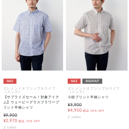
SALE
SALE
SOLDOUT
エレメントオブシンプルライフ
エレメントオブシンプルライフ
（メンズ）
（メンズ）
【サプライズセール！対象アイテ
小紋プリント半袖シャツ
ム】ウェービーグラスフラワープ
¥9,900
リント半袖シャツ
¥4,950
税込
50% OFF
¥9,900
2
colors
¥2,970
税込
70% OFF
2
colors