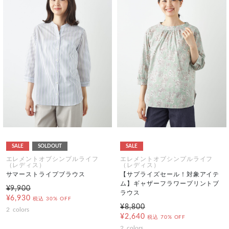
SALE
SOLDOUT
SALE
エレメントオブシンプルライフ
エレメントオブシンプルライフ
（レディス）
（レディス）
サマーストライプブラウス
【サプライズセール！対象アイテ
ム】ギャザーフラワープリントブ
¥9,900
ラウス
¥6,930
税込
30% OFF
¥8,800
2
colors
¥2,640
税込
70% OFF
2
colors