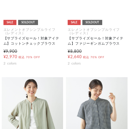
SALE
SOLDOUT
SALE
SOLDOUT
エレメントオブシンプルライフ
エレメントオブシンプルライフ
（レディス）
（レディス）
【サプライズセール！対象アイテ
【サプライズセール！対象アイテ
ム】コットンチェックブラウス
ム】ファジーギンガムブラウス
¥9,900
¥8,800
¥2,970
¥2,640
税込
70% OFF
税込
70% OFF
2
colors
2
colors