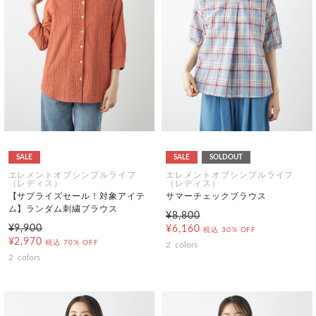
SALE
SALE
SOLDOUT
エレメントオブシンプルライフ
エレメントオブシンプルライフ
（レディス）
（レディス）
【サプライズセール！対象アイテ
サマーチェックブラウス
ム】ランダム刺繍ブラウス
¥8,800
¥9,900
¥6,160
税込
30% OFF
¥2,970
税込
70% OFF
2
colors
2
colors