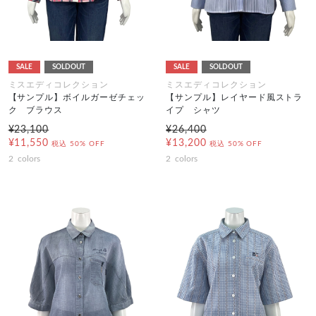
SALE
SOLDOUT
SALE
SOLDOUT
ミスエディコレクション
ミスエディコレクション
【サンプル】ボイルガーゼチェッ
【サンプル】レイヤード風ストラ
ク ブラウス
イプ シャツ
¥23,100
¥26,400
¥11,550
¥13,200
税込
50% OFF
税込
50% OFF
2
colors
2
colors