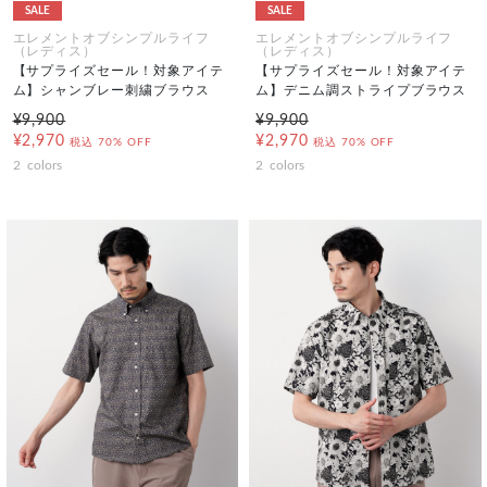
SALE
SALE
エレメントオブシンプルライフ
エレメントオブシンプルライフ
（レディス）
（レディス）
【サプライズセール！対象アイテ
【サプライズセール！対象アイテ
ム】シャンブレー刺繍ブラウス
ム】デニム調ストライプブラウス
¥9,900
¥9,900
¥2,970
¥2,970
税込
70% OFF
税込
70% OFF
2
colors
2
colors