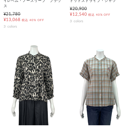
イレヘム・ノースリーブ ブラウ
ドットストライプ・シャツ
ス
¥20,900
¥21,780
¥12,540
税込
40% OFF
¥13,068
税込
40% OFF
3
colors
3
colors