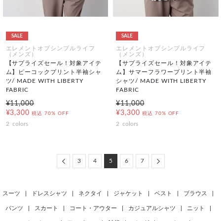
SALE
SALE
エレメントオブシンプルライフ
エレメントオブシンプルライフ
（メンズ）
（メンズ）
【サプライズセール！対象アイテ
【サプライズセール！対象アイテ
ム】ピーコックプリント半袖シャ
ム】サマーフラワープリント半袖
ツ/ MADE WITH LIBERTY
シャツ/ MADE WITH LIBERTY
FABRIC
FABRIC
¥11,000
¥11,000
¥3,300
¥3,300
税込
70% OFF
税込
70% OFF
2
colors
2
colors
Previous
Next
3
4
5
6
7
スーツ
|
ドレスシャツ
|
ネクタイ
|
ジャケット
|
ベスト
|
ブラウス
|
パンツ
|
スカート
|
コート・アウター
|
カジュアルシャツ
|
ニット
|